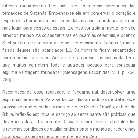
intenso mundanismo tem sido uma das mais bem-sucedidas
tentações de Satanás. Empenha-se ele em conservar o coração e
espírito dos homens tão possuídos das atrações mundanas que não
haja lugar para coisas celestiais. Ele lhes controla a mente, em seu
amor do mundo. As coisas terrenas eclipsam as celestiais, e põem o
Senhor fora de sua vista e de seu entendimento. Teorias falsas e
falsos deuses são acariciados […]. Os homens ficam encantados
com o brilho do mundo. Acham- se tão presos às coisas da Terra
que muitos cometem todo e qualquer pecado para conseguir
alguma vantagem mundana” (Mensagens Escolhidas, v. 1, p. 254,
255).
Reconhecendo essa realidade, é fundamental desenvolver uma
espiritualidade sadia. Para se blindar das armadilhas de Satanás, é
preciso se manter cada dia mais perto do Criador. Oração, estudo da
Bíblia, reflexão espiritual e serviço ao semelhante são práticas que
devemos adotar diariamente. Dessa maneira seremos fortalecidos
e teremos condições de avaliar criticamente o mundo ao redor e nos
livrar daquilo que se interpõem entre nós e o Céu.