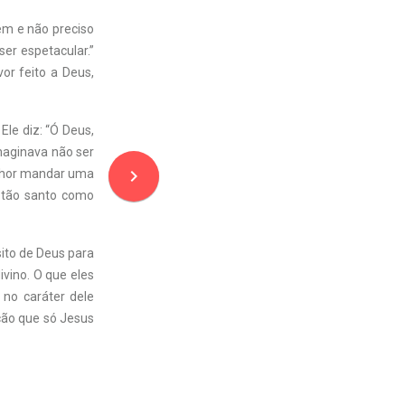
em e não preciso
ser espetacular.”
or feito a Deus,
Ele diz: “Ó Deus,
maginava não ser
navigate_next
enhor mandar uma
r tão santo como
ito de Deus para
vino. O que eles
no caráter dele
ção que só Jesus