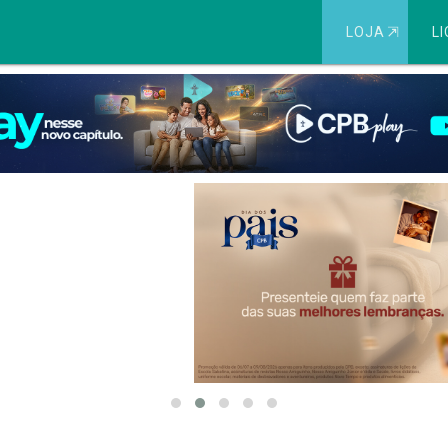
LOJA
⇱
LI