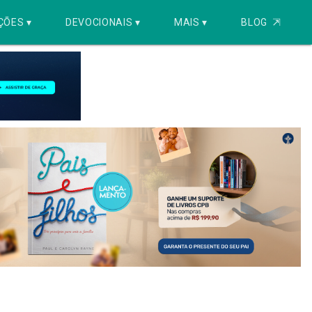
ÇÕES ▾
DEVOCIONAIS ▾
MAIS ▾
BLOG
⇱