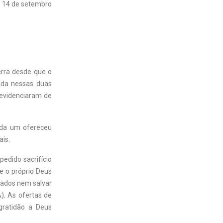
14 de setembro
erra desde que o
dida nessas duas
 evidenciaram de
ada um ofereceu
ais.
pedido sacrifício
ue o próprio Deus
cados nem salvar
). As ofertas de
gratidão a Deus