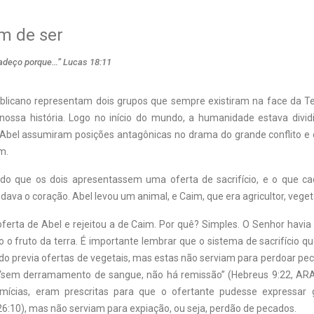
im de ser
radeço porque…” Lucas 18:11
ublicano representam dois grupos que sempre existiram na face da T
nossa história. Logo no início do mundo, a humanidade estava divi
 Abel assumiram posições antagônicas no drama do grande conflito e
m.
ido que os dois apresentassem uma oferta de sacrifício, e o que c
ava o coração. Abel levou um animal, e Caim, que era agricultor, veget
ferta de Abel e rejeitou a de Caim. Por quê? Simples. O Senhor havia 
 o fruto da terra. É importante lembrar que o sistema de sacrifício q
ido previa ofertas de vegetais, mas estas não serviam para perdoar pe
 “sem derramamento de sangue, não há remissão” (Hebreus 9:22, ARA
rimícias, eram prescritas para que o ofertante pudesse expressar 
6:10), mas não serviam para expiação, ou seja, perdão de pecados.