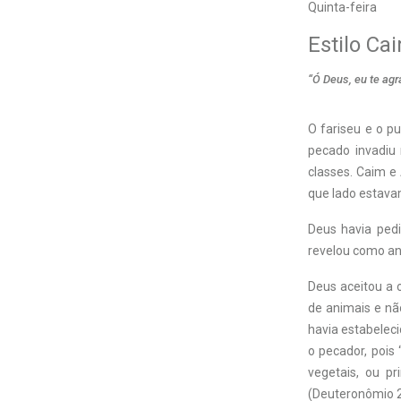
Quinta-feira
Estilo Ca
“Ó Deus, eu te ag
O fariseu e o p
pecado invadiu 
classes. Caim e
que lado estava
Deus havia ped
revelou como and
Deus aceitou a o
de animais e não
havia estabelec
o pecador, pois
vegetais, ou p
(Deuteronômio 2