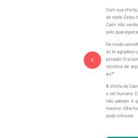
Com sua oferta,
de nada. Estou t
Caim não sentia
pelo qual espera
De modo semelhan
eu te agradeço 
navigate_before
pecador. Era co
comitiva de anj
eu?”
A oferta de Cai
o ser humano. E
não sabiam é q
mesmo. Olhe hoj
pode oferecer.