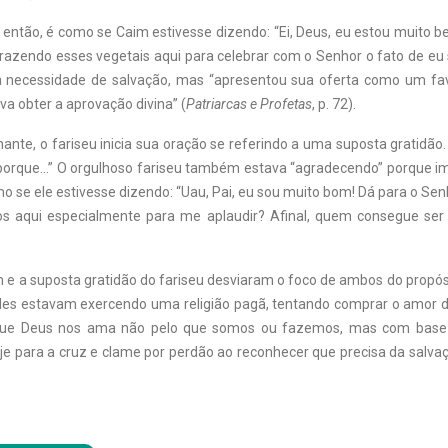
 então, é como se Caim estivesse dizendo: “Ei, Deus, eu estou muito b
razendo esses vegetais aqui para celebrar com o Senhor o fato de eu 
 necessidade de salvação, mas “apresentou sua oferta como um fav
va obter a aprovação divina” (
Patriarcas e Profetas
, p. 72).
te, o fariseu inicia sua oração se referindo a uma suposta gratidão. 
porque…” O orgulhoso fariseu também estava “agradecendo” porque i
mo se ele estivesse dizendo: “Uau, Pai, eu sou muito bom! Dá para o S
os aqui especialmente para me aplaudir? Afinal, quem consegue se
m e a suposta gratidão do fariseu desviaram o foco de ambos do propós
les estavam exercendo uma religião pagã, tentando comprar o amor di
ue Deus nos ama não pelo que somos ou fazemos, mas com base 
e para a cruz e clame por perdão ao reconhecer que precisa da salva