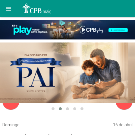

navigate_before
navigate_next
Domingo
16 de abril