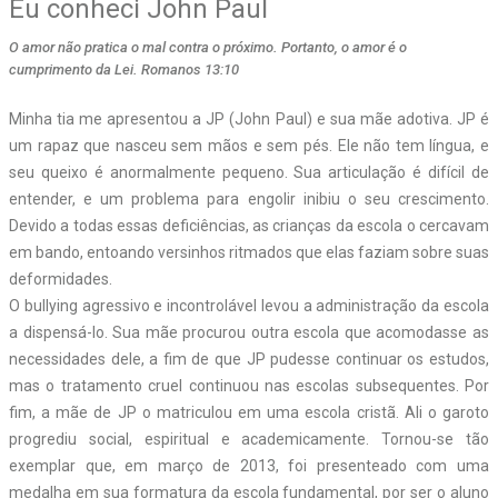
Eu conheci John Paul
O amor não pratica o mal contra o próximo. Portanto, o amor é o
cumprimento da Lei. Romanos 13:10
Minha tia me apresentou a JP (John Paul) e sua mãe adotiva. JP é
um rapaz que nasceu sem mãos e sem pés. Ele não tem língua, e
seu queixo é anormalmente pequeno. Sua articulação é difícil de
entender, e um problema para engolir inibiu o seu crescimento.
Devido a todas essas deficiências, as crianças da escola o cercavam
em bando, entoando versinhos ritmados que elas faziam sobre suas
deformidades.
O bullying agressivo e incontrolável levou a administração da escola
a dispensá-lo. Sua mãe procurou outra escola que acomodasse as
necessidades dele, a fim de que JP pudesse continuar os estudos,
mas o tratamento cruel continuou nas escolas subsequentes. Por
fim, a mãe de JP o matriculou em uma escola cristã. Ali o garoto
progrediu social, espiritual e academicamente. Tornou-se tão
exemplar que, em março de 2013, foi presenteado com uma
medalha em sua formatura da escola fundamental, por ser o aluno