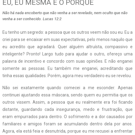
EU, EU MESMA E O PORQUÊ
Não há nada encoberto que não venha a ser revelado, nem oculto que não
venha a ser conhecido. Lucas 12:2
E
u tenho um segredo: a pessoa que os outros veem não sou eu. Eu a
criei para se encaixar em suas expectativas, pelo menos naquilo que
eu acredito que agradará. Quer alguém altruísta, compassivo e
inteligente? Pronto! Largo tudo para ajudar o outro, ofereço uma
palavra de incentivo e concordo com suas opiniões. E não enganei
somente as pessoas. Eu também me enganei, acreditando que
tinha essas qualidades. Porém, agora meu verdadeiro eu se revelou.
Não sei exatamente quando comecei a me esconder. Apenas
continuei ajustando essa máscara, sendo quem eu permitia que os
outros vissem. Assim, a pessoa que eu realmente era foi ficando
distante, guardando cada insegurança, medo e frustração, que
eram empurrados para dentro. O sofrimento e a dor causados por
familiares e amigos foram se acumulando dentro dela por anos.
Agora, ela está feia e desnutrida, porque eu me recusei a enfrentar