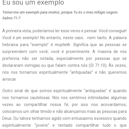
Eu sou um exemplo
Tornei-me um exemplo para muitos, porque Tu és o meu refúgio seguro.
Salmo 71:7
À primeira vista, poderíamos ler esse verso e pensar:
Você consegue!
Você é um exemplo!
No entanto, neste caso… nem tanto. A palavra
hebraica para “exemplo” é
mopheth. S
ignifica que as pessoas se
surpreendem com você; você é proeminente. A maioria de nós
preferiria não ser notada, especialmente por pessoas que se
declararam inimigas ou que falam contra nós (Sl 71:10). Às vezes,
nós nos tornamos espiritualmente “antiquadas” e não queremos
arriscar.
Outro sinal de que somos espiritualmente “antiquadas” é quando
nos tornamos cautelosas. Nós nos sentimos intimidadas algumas
vezes ao compartilhar nossa fé, por isso nos acovardamos,
colocamos um olhar tímido e não alcançamos mais as pessoas para
Deus. Ou talvez tenhamos agido com entusiasmo excessivo quando
espiritualmente “jovens” e tentado compartilhar tudo o que