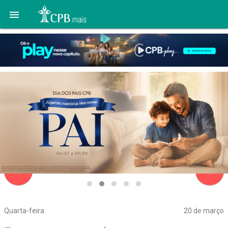

navigate_before
navigate_next
Quarta-feira
20 de março