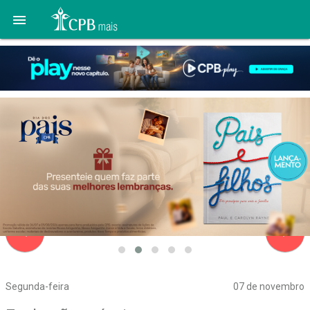

navigate_before
navigate_next
Segunda-feira
07 de novembro