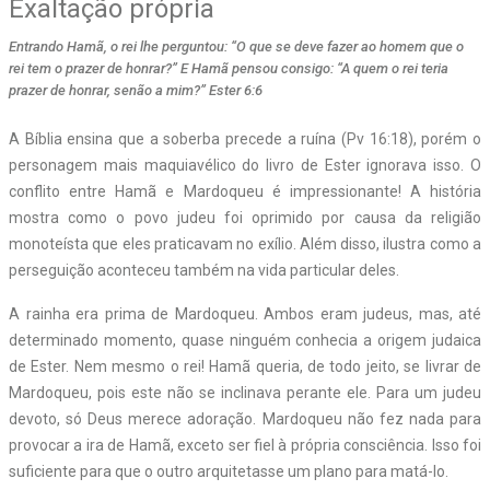
Exaltação própria
Entrando Hamã, o rei lhe perguntou: “O que se deve fazer ao homem que o
rei tem o prazer de honrar?” E Hamã pensou consigo: “A quem o rei teria
prazer de honrar, senão a mim?” Ester 6:6
A
Bíblia ensina que a soberba precede a ruína (Pv 16:18), porém o
personagem mais maquiavélico do livro de Ester ignorava isso. O
conflito entre Hamã e Mardoqueu é impressionante! A história
mostra como o povo judeu foi oprimido por causa da religião
monoteísta que eles praticavam no exílio. Além disso, ilustra como a
perseguição aconteceu também na vida particular deles.
A rainha era prima de Mardoqueu. Ambos eram judeus, mas, até
determinado momento, quase ninguém conhecia a origem judaica
de Ester. Nem mesmo o rei! Hamã queria, de todo jeito, se livrar de
Mardoqueu, pois este não se inclinava perante ele. Para um judeu
devoto, só Deus merece adoração. Mardoqueu não fez nada para
provocar a ira de Hamã, exceto ser fiel à própria consciência. Isso foi
suficiente para que o outro arquitetasse um plano para matá-lo.