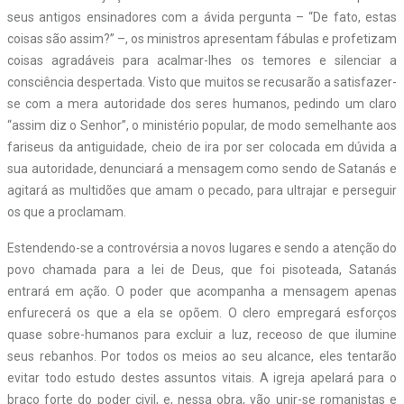
seus antigos ensinadores com a ávida pergunta – “De fato, estas
coisas são assim?” –, os ministros apresentam fábulas e profetizam
coisas agradáveis para acalmar-lhes os temores e silenciar a
consciência despertada. Visto que muitos se recusarão a satisfazer-
se com a mera autoridade dos seres humanos, pedindo um claro
“assim diz o Senhor”, o ministério popular, de modo semelhante aos
fariseus da antiguidade, cheio de ira por ser colocada em dúvida a
sua autoridade, denunciará a mensagem como sendo de Satanás e
agitará as multidões que amam o pecado, para ultrajar e perseguir
os que a proclamam.
Estendendo-se a controvérsia a novos lugares e sendo a atenção do
povo chamada para a lei de Deus, que foi pisoteada, Satanás
entrará em ação. O poder que acompanha a mensagem apenas
enfurecerá os que a ela se opõem. O clero empregará esforços
quase sobre-humanos para excluir a luz, receoso de que ilumine
seus rebanhos. Por todos os meios ao seu alcance, eles tentarão
evitar todo estudo destes assuntos vitais. A igreja apelará para o
braço forte do poder civil, e, nessa obra, vão unir-se romanistas e