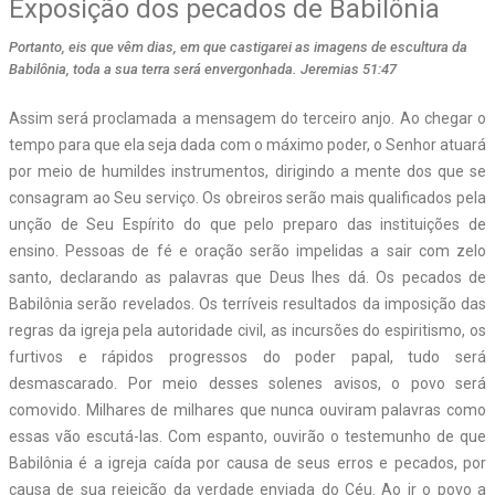
Exposição dos pecados de Babilônia
Portanto, eis que vêm dias, em que castigarei as imagens de escultura da
Babilônia, toda a sua terra será envergonhada. Jeremias 51:47
Assim será proclamada a mensagem do terceiro anjo. Ao chegar o
tempo para que ela seja dada com o máximo poder, o Senhor atuará
por meio de humildes instrumentos, dirigindo a mente dos que se
consagram ao Seu serviço. Os obreiros serão mais qualificados pela
unção de Seu Espírito do que pelo preparo das instituições de
ensino. Pessoas de fé e oração serão impelidas a sair com zelo
santo, declarando as palavras que Deus lhes dá. Os pecados de
Babilônia serão revelados. Os terríveis resultados da imposição das
regras da igreja pela autoridade civil, as incursões do espiritismo, os
furtivos e rápidos progressos do poder papal, tudo será
desmascarado. Por meio desses solenes avisos, o povo será
comovido. Milhares de milhares que nunca ouviram palavras como
essas vão escutá-las. Com espanto, ouvirão o testemunho de que
Babilônia é a igreja caída por causa de seus erros e pecados, por
causa de sua rejeição da verdade enviada do Céu. Ao ir o povo a