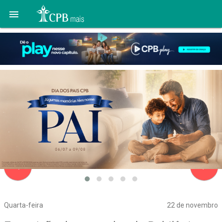

navigate_before
navigate_next
Quarta-feira
22 de novembro