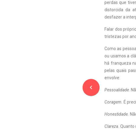
perdas que tive
distorcida da 
desfazer a inter
Falar dos própr
tristezas por an
Como as pessoa
ou usamos a clá
há franqueza na
pelas quais pa
envolve:
navigate_before
Pessoalidade
. N
Coragem.
É prec
Honestidade.
Não
Clareza.
Quanto m