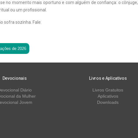
-se no momento mais oportuno e com alguém de confiança: o cônjuge,
itual ou um profissional.
 sofra sozinha. Fale.
tações de 2026
Devocionais
Livros e Aplicativos
evocional Diário
Livros Gratuitos
ocional da Mulher
Aplicativos
evocional Jovem
Downloads