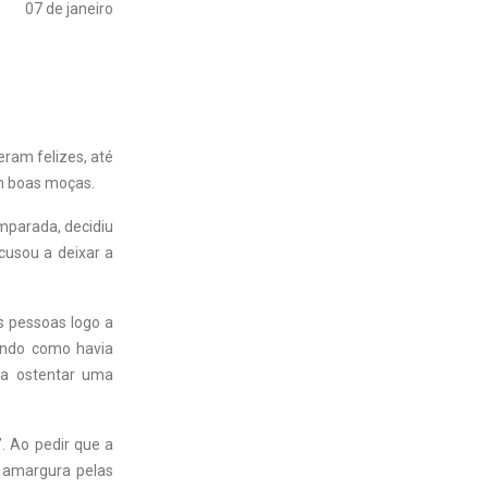
07 de janeiro
eram felizes, até
om boas moças.
mparada, decidiu
cusou a deixar a
s pessoas logo a
tando como havia
ra ostentar uma
”. Ao pedir que a
e amargura pelas