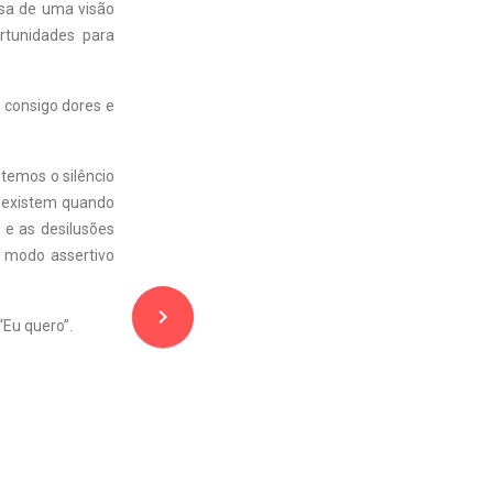
usa de uma visão
rtunidades para
 consigo dores e
emos o silêncio
s existem quando
 e as desilusões
 modo assertivo
navigate_next
“Eu quero”.