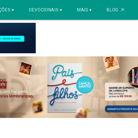
ÇÕES ▾
DEVOCIONAIS ▾
MAIS ▾
BLOG
⇱