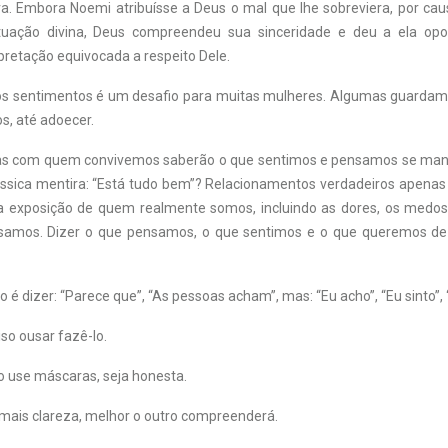
ra. Embora Noemi atribuísse a Deus o mal que lhe sobreviera, por ca
atuação divina, Deus compreendeu sua sinceridade e deu a ela opo
pretação equivocada a respeito Dele.
ios sentimentos é um desafio para muitas mulheres. Algumas guardam
os, até adoecer.
s com quem convivemos saberão o que sentimos e pensamos se mant
ssica mentira: “Está tudo bem”? Relacionamentos verdadeiros apena
 exposição de quem realmente somos, incluindo as dores, os medos
ssamos. Dizer o que pensamos, o que sentimos e o que queremos de
ão é dizer: “Parece que”, “As pessoas acham”, mas: “Eu acho”, “Eu sinto”, 
iso ousar fazê-lo.
 use máscaras, seja honesta.
ais clareza, melhor o outro compreenderá.