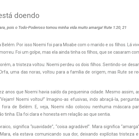
está doendo
, pois o Todo-Poderoso tornou minha vida muito amarga! Rute 1:20, 21
Belém. Por isso Noemi foi para Moabe com o marido e os filhos. Lá viv
morreu. Foi um golpe, mas ela ainda tinha os filhos, que se casaram c
rém, a tristeza voltou: Noemi perdeu os dois filhos.
Sentindo-se desa
 Orfa, uma das noras, voltou para a família de origem, mas Rute se re
ez anos que Noemi havia saído da pequenina cidade. Mesmo assim, a
“Vejam! Noemi voltou!” Imagino-as
efusivas, indo abraçá-la, pergun
a fora de
Belém. E, veja, Noemi não colocou nenhuma máscara pa
ão tinha. Ela foi clara e honesta em relação ao que sentia.
aico, significa “suavidade”, “coisa agradável”. Mara sig
nifica “amarga
ara, ela estava comunicando
sua dor, deixando explícitas tristeza 