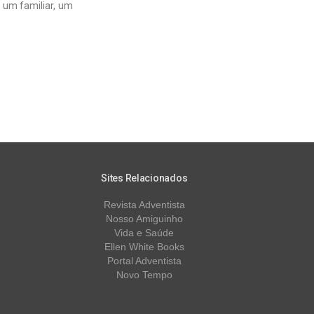
 um familiar, um
Sites Relacionados
Revista Adventista
Nosso Amiguinho
Vida e Saúde
Ellen White Books
Portal Adventista
Novo Tempo