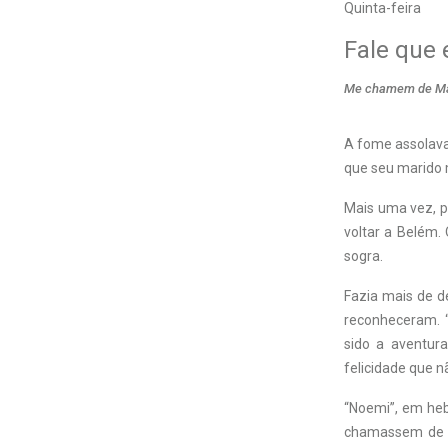
Quinta-feira
Fale que 
Me chamem de Mara
A fome assolava 
que seu marido 
Mais uma vez, po
voltar a Belém.
sogra.
Fazia mais de d
reconheceram. 
sido a aventur
felicidade que n
“Noemi”, em hebr
chamassem de M