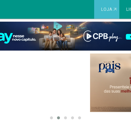
LOJA
⇱
LI