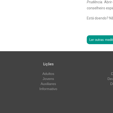
Prudência.
Abrir
conselheiro espir
Está doendo? Não
Ler outras medi
Lições
Adultos
D
Jovens
Dev
Auxiliares
D
Informativo