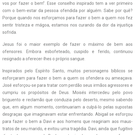
vos por fazer o bem”. Esse conselho inspirado tem a ver primeiro
com o bem-estar da pessoa ofendida por alguém. Sabe por quê?
Porque quando nos esforçamos para fazer o bem a quem nos fez
sentir tristeza e mágoa, estamos nos curando da dor da injustiça
sofrida.
Jesus foi o maior exemplo de fazer o máximo de bem aos
ofensores. Embora esbofeteado, cuspido e ferido, continuou
resignado a oferecer-lhes o próprio sangue.
Inspirados pelo Espírito Santo, muitos personagens bíblicos se
esforçaram para fazer o bem a quem os ofendera ou ameaçava.
José esforçou-se para tratar com perdão seus irmãos agressores e
cumpriu os propósitos de Deus. Moisés intercedeu pelo povo
briguento e reclamão que conduzia pelo deserto, mesmo sabendo
que, em algum momento, continuariam a culpá-lo pelas supostas
desgraças que imaginavam estar enfrentando. Abigail se esforçou
para fazer o bem a Davi e aos homens que reagiriam aos maus-
tratos de seu marido, e evitou uma tragédia. Davi, ainda que fugitivo