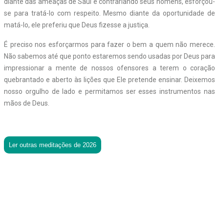
diante das ameaças de Saul e contrariando seus homens, esforçou-
se para tratá-lo com respeito. Mesmo diante da oportunidade de
matá-lo, ele preferiu que Deus fizesse a justiça.
É preciso nos esforçarmos para fazer o bem a quem não merece.
Não sabemos até que ponto estaremos sendo usadas por Deus para
impressionar a mente de nossos ofensores a terem o coração
quebrantado e aberto às lições que Ele pretende ensinar. Deixemos
nosso orgulho de lado e permitamos ser esses instrumentos nas
mãos de Deus.
Ler outras meditações de 2026