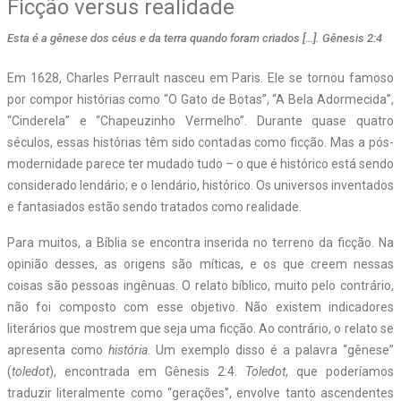
Ficção versus realidade
Esta é a gênese dos céus e da terra quando foram criados […]. Gênesis 2:4
E
m 1628, Charles Perrault nasceu em Paris. Ele se tornou famoso
por compor histórias como “O Gato de Botas”, “A Bela Adormecida”,
“Cinderela” e “Chapeuzinho Vermelho”. Durante quase quatro
séculos, essas histórias têm sido contadas como ficção. Mas a pós-
modernidade parece ter mudado tudo – o que é histórico está sendo
considerado lendário; e o lendário, histórico. Os universos inventados
e fantasiados estão sendo tratados como realidade.
Para muitos, a Bíblia se encontra inserida no terreno da ficção. Na
opinião desses, as origens são míticas, e os que creem nessas
coisas são pessoas ingênuas. O relato bíblico, muito pelo contrário,
não foi composto com esse objetivo. Não existem indicadores
literários que mostrem que seja uma ficção. Ao contrário, o relato se
apresenta como
história
. Um exemplo disso é a palavra “gênese”
(
toledot
), encontrada em Gênesis 2:4.
Toledot
, que poderíamos
traduzir literalmente como “gerações”, envolve tanto ascendentes