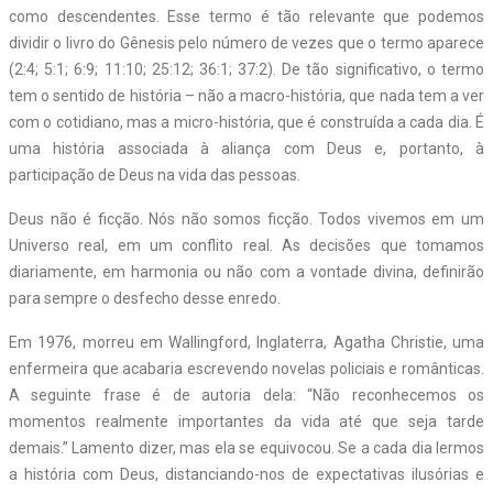
como descendentes. Esse termo é tão relevante que podemos
dividir o livro do Gênesis pelo número de vezes que o termo aparece
(2:4; 5:1; 6:9; 11:10; 25:12; 36:1; 37:2). De tão significativo, o termo
tem o sentido de história – não a macro-história, que nada tem a ver
com o cotidiano, mas a micro-história, que é construída a cada dia. É
uma história associada à aliança com Deus e, portanto, à
participação de Deus na vida das pessoas.
Deus não é ficção. Nós não somos ficção. Todos vivemos em um
Universo real, em um conflito real. As decisões que tomamos
diariamente, em harmonia ou não com a vontade divina, definirão
para sempre o desfecho desse enredo.
Em 1976, morreu em Wallingford, Inglaterra, Agatha Christie, uma
enfermeira que acabaria escrevendo novelas policiais e românticas.
A seguinte frase é de autoria dela: “Não reconhecemos os
momentos realmente importantes da vida até que seja tarde
demais.” Lamento dizer, mas ela se equivocou. Se a cada dia lermos
a história com Deus, distanciando-nos de expectativas ilusórias e