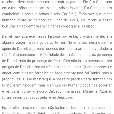
recebe ordens dos monarcas terrestres, porque Ele é o Soberano
em cujas mãos está o controle de todo o Universo. É o Senhor quem
estabelece e remove reinos e reis (Dn 2:21). Toda vez que o ser
humano tenta se colocar no lugar de Deus, ele tende a fazer
loucuras e não demora em colher as consequências disso.
Daniel não aparece nessa história por estar, provavelmente, em
alguma viagem a serviço da corte real. No entanto, mesmo sem o
apoio de Daniel, os jovens hebreus demonstraram que a verdadeira
fé não é circunstancial. A fidelidade deles não dependia da presença
de Daniel, mas da presença de Deus. Eles não eram apenas os três
amigos de Daniel; eram os três amigos de Jesus. Quem apareceu e
andou com eles na fornalha de fogo ardente não foi Daniel, mas o
próprio Jesus. Isso mostra que a nossa fé precisa estar firmada em
Cristo, e em ninguém mais. Nenhum ser humano pode nos socorrer
e amparar como o nosso Salvador. Hananias, Misael e Azarias
foram recompensados pela fé no Deus vivo.
Essa história nos ensina que não há tempo bom ou ruim para ser fiel.
Ou você é ou não é. Fidelidade não depende de fatores externos;