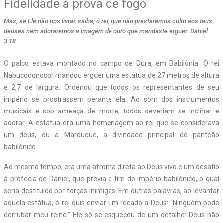
Fidelidade à prova de fogo
Mas, se Ele não nos livrar, saiba, ó rei, que não prestaremos culto aos teus
deuses nem adoraremos a imagem de ouro que mandaste erguer. Daniel
3:18
O
palco estava montado no campo de Dura, em Babilônia. O rei
Nabucodonosor mandou erguer uma estátua de 27 metros de altura
e 2,7 de largura. Ordenou que todos os representantes de seu
império se prostrassem perante ela. Ao som dos instrumentos
musicais e sob ameaça de morte, todos deveriam se inclinar e
adorar. A estátua era uma homenagem ao rei que se considerava
um deus, ou a Marduque, a divindade principal do panteão
babilônico.
Ao mesmo tempo, era uma afronta direta ao Deus vivo e um desafio
à profecia de Daniel, que previa o fim do império babilônico, o qual
seria destituído por forças inimigas. Em outras palavras, ao levantar
aquela estátua, o rei quis enviar um recado a Deus: “Ninguém pode
derrubar meu reino.” Ele só se esqueceu de um detalhe: Deus não