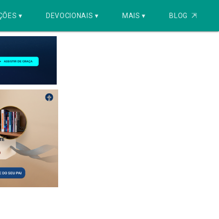
ÇÕES ▾
DEVOCIONAIS ▾
MAIS ▾
BLOG
⇱