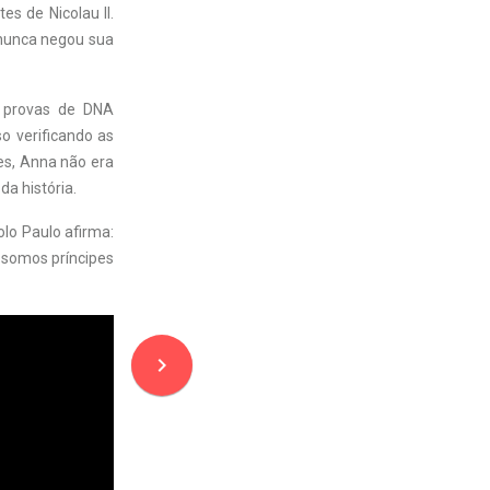
 de Nicolau II.
 nunca negou sua
s provas de DNA
o verificando as
ões, Anna não era
da história.
lo Paulo afirma:
, somos príncipes
navigate_next