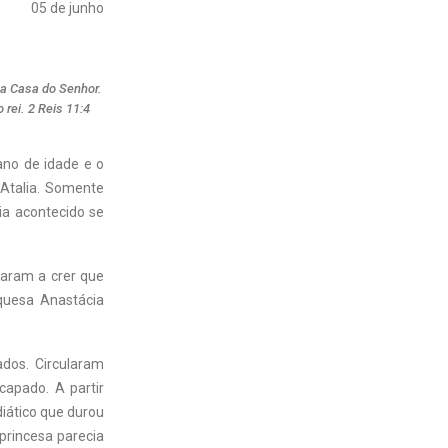
05 de junho
na Casa do Senhor.
rei. 2 Reis 11:4
ano de idade e o
 Atalia. Somente
ria acontecido se
aram a crer que
quesa Anastácia
ados. Circularam
capado. A partir
diático que durou
princesa parecia