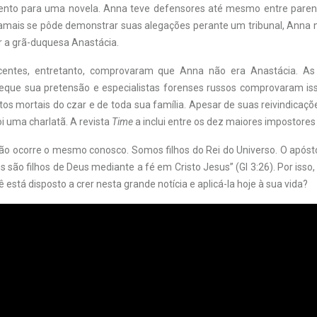
to para uma novela. Anna teve defensores até mesmo entre parentes
amais se pôde demonstrar suas alegações perante um tribunal, Anna
r a grã-duquesa Anastácia.
centes, entretanto, comprovaram que Anna não era Anastácia. A
ue sua pretensão e especialistas forenses russos comprovaram iss
os mortais do czar e de toda sua família. Apesar de suas reivindicaç
i uma charlatã. A revista
Time
a inclui entre os dez maiores impostores 
ão ocorre o mesmo conosco. Somos filhos do Rei do Universo. O apósto
s são filhos de Deus mediante a fé em Cristo Jesus” (Gl 3:26). Por isso
ê está disposto a crer nesta grande notícia e aplicá-la hoje à sua vida?