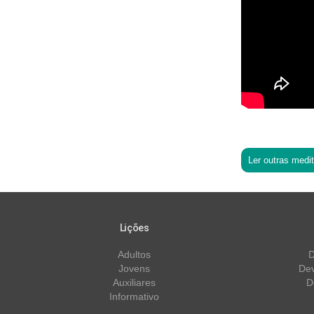
Ler outras medi
Lições
Adultos
D
Jovens
Dev
Auxiliares
D
Informativo