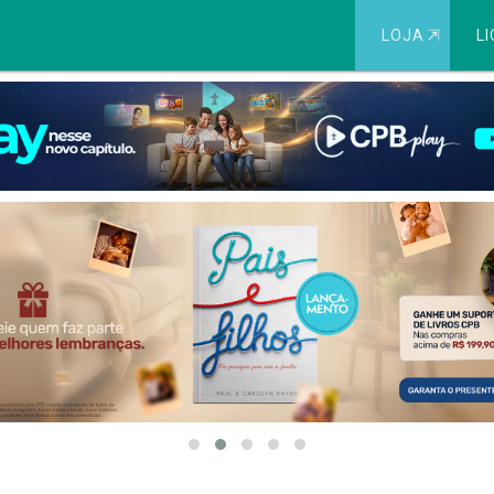
LOJA
⇱
LI