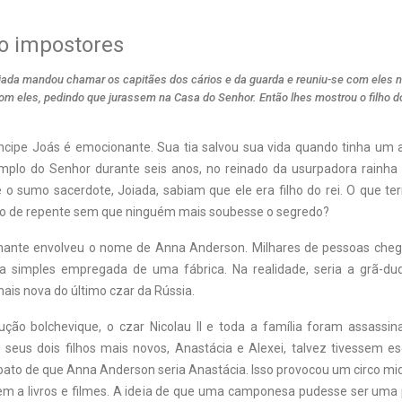
ão impostores
iada mandou chamar os capitães dos cários e da guarda e reuniu-se com eles 
m eles, pedindo que jurassem na Casa do Senhor. Então lhes mostrou o filho do 
ríncipe Joás é emocionante. Sua tia salvou sua vida quando tinha um 
plo do Senhor durante seis anos, no reinado da usurpadora rainha
e o sumo sacerdote, Joiada, sabiam que ele era filho do rei. O que te
o de repente sem que ninguém mais soubesse o segredo?
ante envolveu o nome de Anna Anderson. Milhares de pessoas cheg
a simples empregada de uma fábrica. Na realidade, seria a grã-du
ais nova do último czar da Rússia.
ução bolchevique, o czar Nicolau II e toda a família foram assassin
seus dois filhos mais novos, Anastácia e Alexei, talvez tivessem es
boato de que Anna Anderson seria Anastácia. Isso provocou um circo mi
em a livros e filmes. A ideia de que uma camponesa pudesse ser uma 