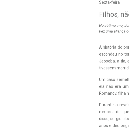
Sexta-feira
Filhos, n
No sétimo ano, Jo
Fez uma aliança co
A
história do p
escondeu no tem
Jeoseba, a tia, 
tivessem morrid
Um caso semelh
ela não era um
Romanov, filha m
Durante a revol
rumores de que 
disso, surgiu o 
anos e deu orig