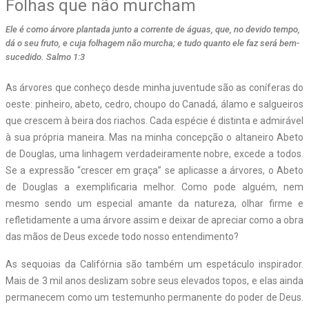
Folhas que não murcham
Ele é como árvore plantada junto a corrente de águas, que, no devido tempo,
dá o seu fruto, e cuja folhagem não murcha; e tudo quanto ele faz será bem-
sucedido. Salmo 1:3
As árvores que conheço desde minha juventude são as coníferas do
oeste: pinheiro, abeto, cedro, choupo do Canadá, álamo e salgueiros
que crescem à beira dos riachos. Cada espécie é distinta e admirável
à sua própria maneira. Mas na minha concepção o altaneiro Abeto
de Douglas, uma linhagem verdadeiramente nobre, excede a todos.
Se a expressão “crescer em graça” se aplicasse a árvores, o Abeto
de Douglas a exemplificaria melhor. Como pode alguém, nem
mesmo sendo um especial amante da natureza, olhar firme e
refletidamente a uma árvore assim e deixar de apreciar como a obra
das mãos de Deus excede todo nosso entendimento?
As sequoias da Califórnia são também um espetáculo inspirador.
Mais de 3 mil anos deslizam sobre seus elevados topos, e elas ainda
permanecem como um testemunho permanente do poder de Deus.