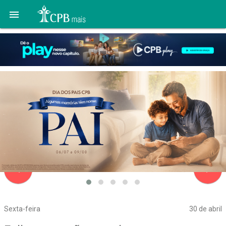

navigate_before
navigate_next
Sexta-feira
30 de abril