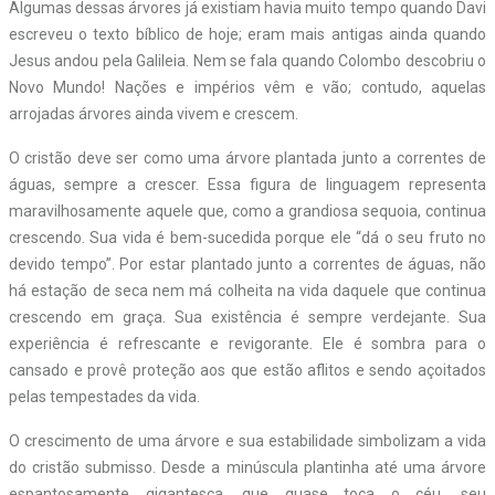
Algumas dessas árvores já existiam havia muito tempo quando Davi
escreveu o texto bíblico de hoje; eram mais antigas ainda quando
Jesus andou pela Galileia. Nem se fala quando Colombo descobriu o
Novo Mundo! Nações e impérios vêm e vão; contudo, aquelas
arrojadas árvores ainda vivem e crescem.
O cristão deve ser como uma árvore plantada junto a correntes de
águas, sempre a crescer. Essa figura de linguagem representa
maravilhosamente aquele que, como a grandiosa sequoia, continua
crescendo. Sua vida é bem-sucedida porque ele “dá o seu fruto no
devido tempo”. Por estar plantado junto a correntes de águas, não
há estação de seca nem má colheita na vida daquele que continua
crescendo em graça. Sua existência é sempre verdejante. Sua
experiência é refrescante e revigorante. Ele é sombra para o
cansado e provê proteção aos que estão aflitos e sendo açoitados
pelas tempestades da vida.
O crescimento de uma árvore e sua estabilidade simbolizam a vida
do cristão submisso. Desde a minúscula plantinha até uma árvore
espantosamente gigantesca, que quase toca o céu, seu