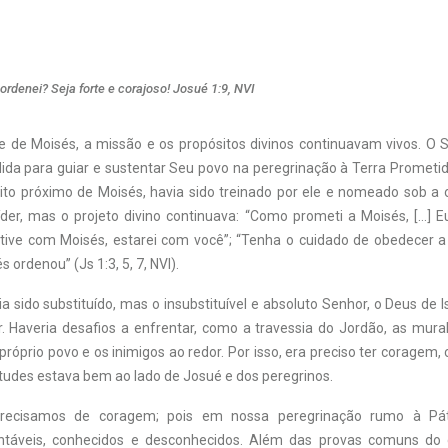
 ordenei? Seja forte e corajoso! Josué 1:9, NVI
 de Moisés, a missão e os propósitos divinos continuavam vivos. O
da para guiar e sustentar Seu povo na peregrinação à Terra Prometid
uito próximo de Moisés, havia sido treinado por ele e nomeado sob a 
íder, mas o projeto divino continuava: “Como prometi a Moisés, […] Eu
ive com Moisés, estarei com você”; “Tenha o cuidado de obedecer a 
 ordenou” (Js 1:3, 5, 7, NVI).
ido substituído, mas o insubstituível e absoluto Senhor, o Deus de I
 Haveria desafios a enfrentar, como a travessia do Jordão, as mural
 próprio povo e os inimigos ao redor. Por isso, era preciso ter coragem, 
rtudes estava bem ao lado de Josué e dos peregrinos.
ecisamos de coragem; pois em nossa peregrinação rumo à Pátri
ontáveis, conhecidos e desconhecidos. Além das provas comuns do d