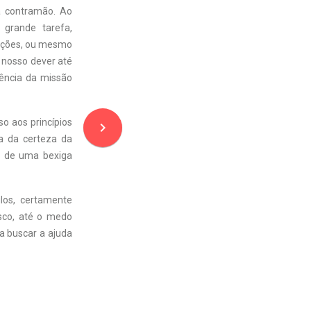
a contramão. Ao
grande tarefa,
uações, ou mesmo
 nosso dever até
iência da missão
o aos princípios
navigate_next
a da certeza da
r de uma bexiga
los, certamente
sco, até o medo
a buscar a ajuda