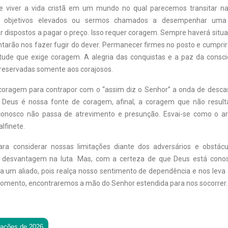
se viver a vida cristã em um mundo no qual parecemos transitar n
s objetivos elevados ou sermos chamados a desempenhar uma 
r dispostos a pagar o preço. Isso requer coragem. Sempre haverá sit
ntarão nos fazer fugir do dever. Permanecer firmes no posto e cumprir
tude que exige coragem. A alegria das conquistas e a paz da consc
reservadas somente aos corajosos.
oragem para contrapor com o “assim diz o Senhor” a onda de descas
. Deus é nossa fonte de coragem, afinal, a coragem que não result
conosco não passa de atrevimento e presunção. Esvai-se como o a
lfinete.
ra considerar nossas limitações diante dos adversários e obstácu
desvantagem na luta. Mas, com a certeza de que Deus está cono
na um aliado, pois realça nosso sentimento de dependência e nos leva 
momento, encontraremos a mão do Senhor estendida para nos socorrer.
tações de 2026