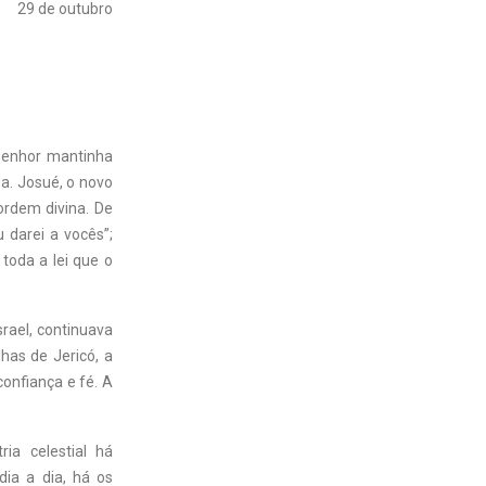
29 de outubro
 Senhor mantinha
a. Josué, o novo
ordem divina. De
 darei a vocês”;
toda a lei que o
srael, continuava
has de Jericó, a
confiança e fé. A
a celestial há
ia a dia, há os