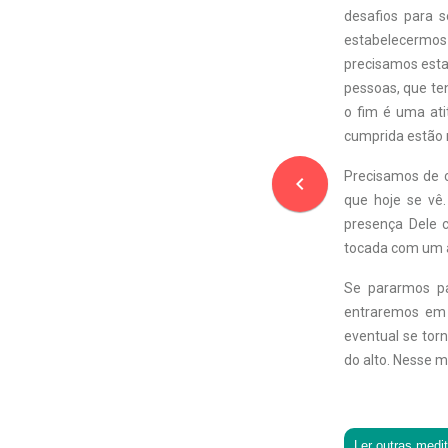
desafios para 
estabelecermo
precisamos esta
pessoas, que te
o fim é uma ati
cumprida estão 
Precisamos de c
navigate_before
que hoje se vê
presença Dele 
tocada com um a
Se pararmos pa
entraremos em 
eventual se tor
do alto. Nesse 
Ler outras medi