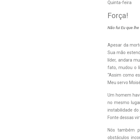
Quinta-feira
Força!
Não fui Eu que lhe
Apesar da morte
Sua mão estendi
líder, andara m
fato, mudou o l
“Assim como est
Meu servo Moisés
Um homem havia s
no mesmo lugar.
instabilidade do
Fonte dessas vi
Nós também pr
obstáculos inc