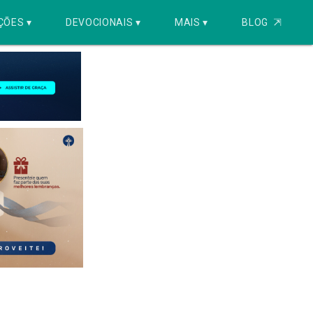
ÇÕES ▾
DEVOCIONAIS ▾
MAIS ▾
BLOG
⇱