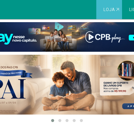
LOJA
⇱
LI