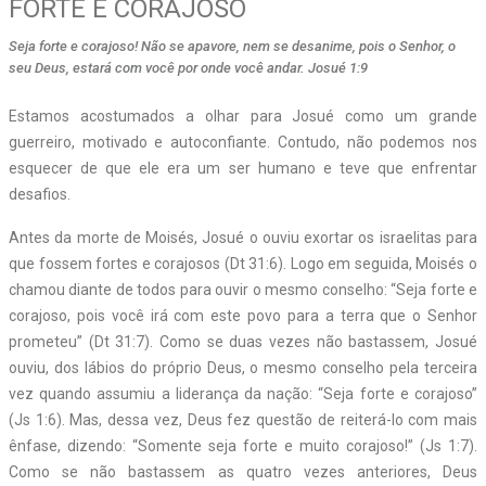
FORTE E CORAJOSO
Seja forte e corajoso! Não se apavore, nem se desanime, pois o Senhor, o
seu Deus, estará com você por onde você andar. Josué 1:9
Estamos acostumados a olhar para Josué como um grande
guerreiro, motivado e autoconfiante. Contudo, não podemos nos
esquecer de que ele era um ser humano e teve que enfrentar
desafios.
Antes da morte de Moisés, Josué o ouviu exortar os israelitas para
que fossem fortes e corajosos (Dt 31:6). Logo em seguida, Moisés o
chamou diante de todos para ouvir o mesmo conselho: “Seja forte e
corajoso, pois você irá com este povo para a terra que o Senhor
prometeu” (Dt 31:7). Como se duas vezes não bastassem, Josué
ouviu, dos lábios do próprio Deus, o mesmo conselho pela terceira
vez quando assumiu a liderança da nação: “Seja forte e corajoso”
(Js 1:6). Mas, dessa vez, Deus fez questão de reiterá-lo com mais
ênfase, dizendo: “Somente seja forte e muito corajoso!” (Js 1:7).
Como se não bastassem as quatro vezes anteriores, Deus