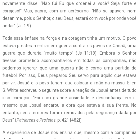
novamente disse: “Não fui Eu que ordenei a você? Seja forte e
corajoso!” Mas, agora, com um acréscimo: “Não se apavore nem
desanime, pois o Senhor, o seu Deus, estará com você por onde você
andar” (Js 1:9).
Toda essa ênfase na força e na coragem tinha um motivo. O povo
estava prestes a entrar em guerra contra os povos de Canaã, uma
guerra que duraria “muito tempo” (Js 11:18). Embora o Senhor
tivesse prometido acompanhá-los em todas as campanhas, não
podemos ignorar que uma guerra não é como uma partida de
futebol. Por isso, Deus preparou Seu servo para aquilo que estava
por vir. Josué e o povo teriam que colocar a mão na massa. Ellen
G. White escreveu o seguinte sobre a reação de Josué antes de tudo
isso começar: “Foi com grande ansiedade e desconfiança em si
mesmo que Josué encarou a obra que estava à sua frente. No
entanto, seus temores foram removidos pela segurança dada por
Deus” (
Patriarcas e Profetas
, p. 421 [482]).
A experiência de Josué nos ensina que, mesmo com a companhia