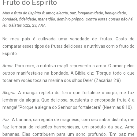
Fruto do Espírito
Mas o fruto do Espírito é: amor, alegria, paz, longanimidade, benignidade,
bondade, fidelidade, mansidão, domínio próprio. Contra estas coisas não há
lei. Gálatas 5:22, 23, ARA
No meu país é cultivada uma variedade de frutas. Gosto de
comparar esses tipos de frutas deliciosas e nutritivas com o fruto do
Espírito.
Amor
. Para mim, a nutritiva maçã representa o amor. O amor pelos
outros manifesta-se na bondade. A Bíblia diz: “Porque todo o que
tocar em vocês toca na menina dos olhos Dele” (Zacarias 2:8).
Alegria
. A manga, repleta do ferro que fortalece o corpo, me faz
lembrar da alegria. Que deliciosa, suculenta e encorpada fruta é a
manga! “Porque a alegria do Senhor os fortalecerá” (Neemias 8:10).
Paz.
A banana, carregada de magnésio, com seu sabor distinto, me
faz lembrar de relações harmoniosas, um produto da paz. Amo
bananas. Elas contribuem para um sono profundo. “Em paz me