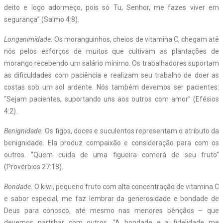
deito e logo adormeço, pois só Tu, Senhor, me fazes viver em
segurança” (Salmo 4:8).
Longanimidade.
Os moranguinhos, cheios de vitamina C, chegam até
nós pelos esforços de muitos que cultivam as plantações de
morango recebendo um salário mínimo. Os trabalhadores suportam
as dificuldades com paciência e realizam seu trabalho de doer as
costas sob um sol ardente. Nós também devemos ser pacientes:
“Sejam pacientes, suportando uns aos outros com amor” (Efésios
4:2).
Benignidade.
Os figos, doces e suculentos representam o atributo da
benignidade. Ela produz compaixão e consideração para com os
outros. “Quem cuida de uma figueira comerá de seu fruto”
(Provérbios 27:18).
Bondade.
O kiwi, pequeno fruto com alta concentração de vitamina C
e sabor especial, me faz lembrar da generosidade e bondade de
Deus para conosco, até mesmo nas menores bênçãos – que
devemos partilhar com outros. “A bondade e a fidelidade me