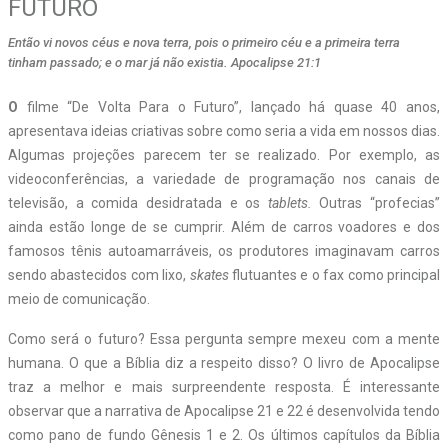
FUTURO
Então vi novos céus e nova terra, pois o primeiro céu e a primeira terra
tinham passado; e o mar já não existia. Apocalipse 21:1
O
filme “De Volta Para o Futuro”, lançado há quase 40 anos,
apresentava ideias criativas sobre como seria a vida em nossos dias.
Algumas projeções parecem ter se realizado. Por exemplo, as
videoconferências, a variedade de programação nos canais de
televisão, a comida desidratada e os
tablets.
Outras “profecias”
ainda estão longe de se cumprir. Além de carros voadores e dos
famosos tênis autoamarráveis, os produtores imaginavam carros
sendo abastecidos com lixo,
skates
flutuantes e o fax como principal
meio de comunicação.
Como será o futuro? Essa pergunta sempre mexeu com a mente
humana. O que a Bíblia diz a respeito disso? O livro de Apocalipse
traz a melhor e mais surpreendente resposta. É interessante
observar que a narrativa de Apocalipse 21 e 22 é desenvolvida tendo
como pano de fundo Gênesis 1 e 2. Os últimos capítulos da Bíblia