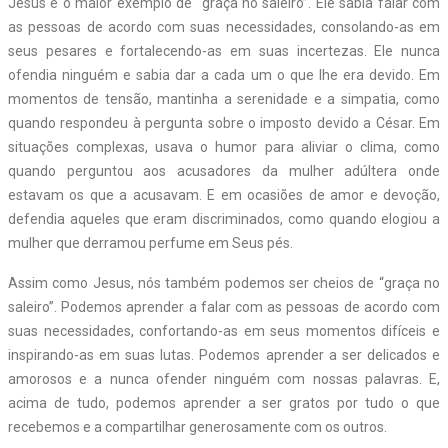
Jesus é o maior exemplo de “graça no saleiro”. Ele sabia falar com
as pessoas de acordo com suas necessidades, consolando-as em
seus pesares e fortalecendo-as em suas incertezas. Ele nunca
ofendia ninguém e sabia dar a cada um o que lhe era devido. Em
momentos de tensão, mantinha a serenidade e a simpatia, como
quando respondeu à pergunta sobre o imposto devido a César. Em
situações complexas, usava o humor para aliviar o clima, como
quando perguntou aos acusadores da mulher adúltera onde
estavam os que a acusavam. E em ocasiões de amor e devoção,
defendia aqueles que eram discriminados, como quando elogiou a
mulher que derramou perfume em Seus pés.
Assim como Jesus, nós também podemos ser cheios de “graça no
saleiro”. Podemos aprender a falar com as pessoas de acordo com
suas necessidades, confortando-as em seus momentos difíceis e
inspirando-as em suas lutas. Podemos aprender a ser delicados e
amorosos e a nunca ofender ninguém com nossas palavras. E,
acima de tudo, podemos aprender a ser gratos por tudo o que
recebemos e a compartilhar generosamente com os outros.