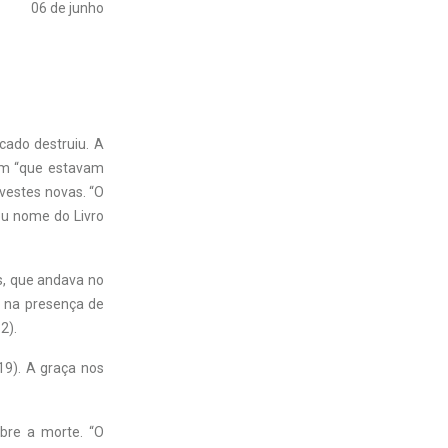
06 de junho
cado destruiu. A
ram “que estavam
 vestes novas. “O
eu nome do Livro
s, que andava no
s na presença de
2).
19). A graça nos
obre a morte. “O