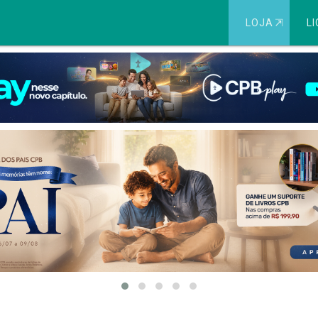
LOJA
⇱
LI