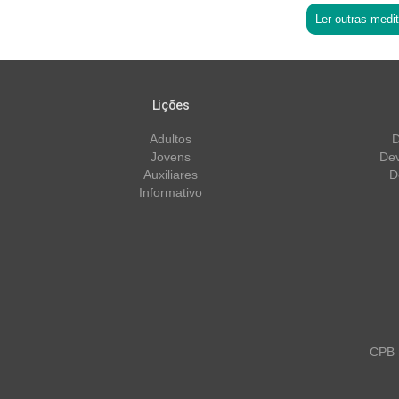
Ler outras medi
Lições
Adultos
D
Jovens
Dev
Auxiliares
D
Informativo
CPB m