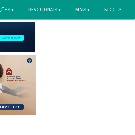
ÇÕES ▾
DEVOCIONAIS ▾
MAIS ▾
BLOG
⇱