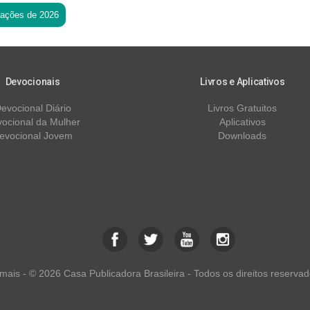
tações de 2026
Devocionais
Livros e Aplicativos
evocional Diário
Livros Gratuitos
ocional da Mulher
Aplicativos
evocional Jovem
Downloads
ais - © 2026 Casa Publicadora Brasileira - Todos os direitos reservad