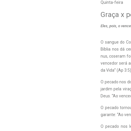
Quinta-feira
Graça x 
Eles, pois, o ven
O sangue do Cor
Bíblia nos dá c
nus, coseram fol
vencedor será a
da Vida” (Ap 3:5)
O pecado nos di
jardim pela vir
Deus. “Ao venced
O pecado tornou
garante: “Ao ven
O pecado nos le