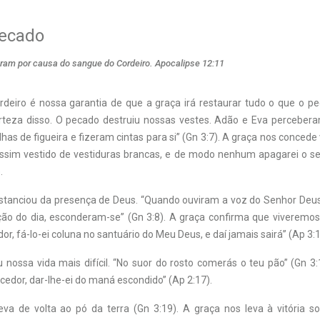
pecado
ceram por causa do sangue do Cordeiro. Apocalipse 12:11
deiro é nossa garantia de que a graça irá restaurar tudo o que o pe
erteza disso. O pecado destruiu nossas vestes. Adão e Eva percebe
has de figueira e fizeram cintas para si” (Gn 3:7). A graça nos concede
ssim vestido de vestiduras brancas, e de modo nenhum apagarei o s
.
stanciou da presença de Deus. “Quando ouviram a voz do Senhor Deu
ação do dia, esconderam-se” (Gn 3:8). A graça confirma que viveremo
or, fá-lo-ei coluna no santuário do Meu Deus, e daí jamais sairá” (Ap 3:1
 nossa vida mais difícil. “No suor do rosto comerás o teu pão” (Gn 3:
cedor, dar-lhe-ei do maná escondido” (Ap 2:17).
va de volta ao pó da terra (Gn 3:19). A graça nos leva à vitória s