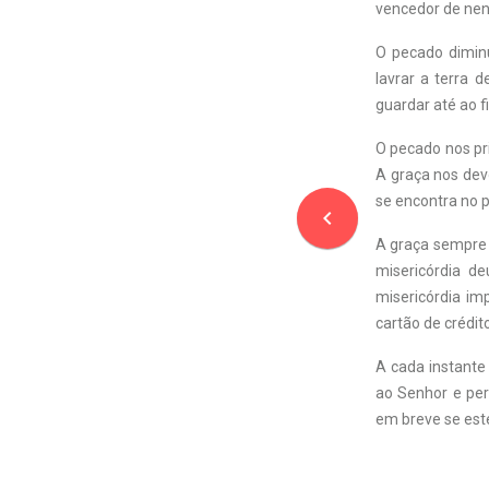
vencedor de nen
O pecado diminu
lavrar a terra 
guardar até ao f
O pecado nos pri
A graça nos devo
se encontra no ­
navigate_before
A graça sempre 
misericórdia d
misericórdia im
cartão de crédit
A cada instante
ao Senhor e pe
em breve se est