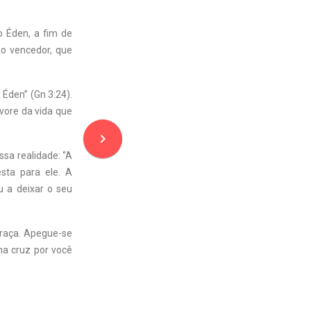
o Éden, a fim de
Ao vencedor, que
 Éden” (Gn 3:24).
rvore da vida que
navigate_next
sa realidade: “A
sta para ele. A
u a deixar o seu
graça. Apegue-se
a cruz por você