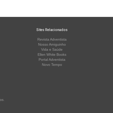
Sites Relacionados
Revista Adventista
Nosso Amiguinho
Vida e Saúde
Ellen White Books
Portal Adventista
Novo Tempo
os.