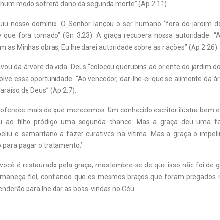
hum modo sofrerá dano da segunda morte” (Ap 2:11).
iu nosso domínio. O Senhor lançou o ser humano “fora do jardim d
de que fora tomado” (Gn 3:23). A graça recupera nossa autoridade. “
im as Minhas obras, Eu lhe darei autoridade sobre as nações” (Ap 2:26).
vou da árvore da vida. Deus “colocou querubins ao oriente do jardim do
lve essa oportunidade. “Ao vencedor, dar-lhe-ei que se alimente da á
paraíso de Deus” (Ap 2:7).
oferece mais do que merecemos. Um conhecido escritor ilustra bem es
eu ao filho pródigo uma segunda chance. Mas a graça deu uma fe
peliu o samaritano a fazer curativos na vítima. Mas a graça o impeli
o para pagar o tratamento.”
 você é restaurado pela graça, mas lembre-se de que isso não foi de 
rmaneça fiel, confiando que os mesmos braços que foram pregados n
enderão para lhe dar as boas-vindas no Céu.