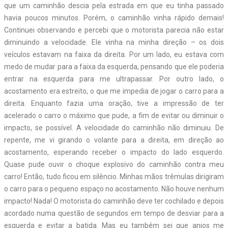
que um caminhão descia pela estrada em que eu tinha passado
havia poucos minutos. Porém, o caminhão vinha rápido demais!
Continuei observando e percebi que o motorista parecia não estar
diminuindo a velocidade. Ele vinha na minha direção – os dois
veículos estavam na faixa da direita. Por um lado, eu estava com
medo de mudar para a faixa da esquerda, pensando que ele poderia
entrar na esquerda para me ultrapassar. Por outro lado, o
acostamento era estreito, o que me impedia de jogar o carro para a
direita. Enquanto fazia uma oração, tive a impressão de ter
acelerado o carro o máximo que pude, a fim de evitar ou diminuir o
impacto, se possível. A velocidade do caminhão não diminuiu. De
repente, me vi girando o volante para a direita, em direção ao
acostamento, esperando receber o impacto do lado esquerdo.
Quase pude ouvir o choque explosivo do caminhão contra meu
carro! Então, tudo ficou em silêncio. Minhas mãos trêmulas dirigiram
o carro para o pequeno espaço no acostamento. Não houve nenhum
impacto! Nada! O motorista do caminhão deve ter cochilado e depois
acordado numa questão de segundos em tempo de desviar para a
esquerda e evitar a batida. Mas eu também sei que anjos me