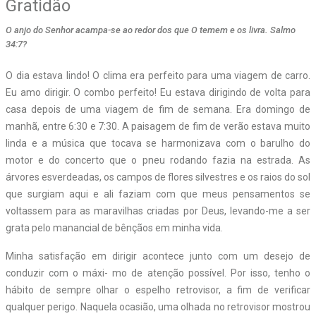
Gratidão
O anjo do Senhor acampa-se ao redor dos que O temem e os livra. Salmo
34:7?
O
dia estava lindo! O clima era perfeito para uma viagem de carro.
Eu amo dirigir. O combo perfeito! Eu estava dirigindo de volta para
casa depois de uma viagem de fim de semana. Era domingo de
manhã, entre 6:30 e 7:30. A paisagem de fim de verão estava muito
linda e a música que tocava se harmonizava com o barulho do
motor e do concerto que o pneu rodando fazia na estrada. As
árvores esverdeadas, os campos de flores silvestres e os raios do sol
que surgiam aqui e ali faziam com que meus pensamentos se
voltassem para as maravilhas criadas por Deus, levando-me a ser
grata pelo manancial de bênçãos em minha vida.
Minha satisfação em dirigir acontece junto com um desejo de
conduzir com o máxi- mo de atenção possível. Por isso, tenho o
hábito de sempre olhar o espelho retrovisor, a fim de verificar
qualquer perigo. Naquela ocasião, uma olhada no retrovisor mostrou