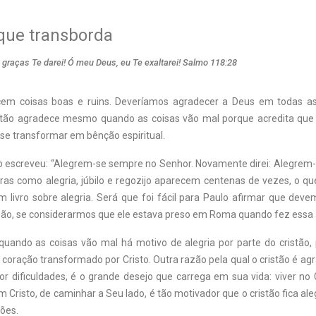
que transborda
 graças Te darei! Ó meu Deus, eu Te exaltarei! Salmo 118:28
cem coisas boas e ruins. Deveríamos agradecer a Deus em todas as
stão agradece mesmo quando as coisas vão mal porque acredita que
e transformar em bênção espiritual.
o escreveu: “Alegrem-se sempre no Senhor. Novamente direi: Alegrem-se
vras como alegria, júbilo e regozijo aparecem centenas de vezes, o qu
m livro sobre alegria. Será que foi fácil para Paulo afirmar que dev
ão, se considerarmos que ele estava preso em Roma quando fez essa 
ando as coisas vão mal há motivo de alegria por parte do cristão,
 coração transformado por Cristo. Outra razão pela qual o cristão é a
r dificuldades, é o grande desejo que carrega em sua vida: viver no 
om Cristo, de caminhar a Seu lado, é tão motivador que o cristão fica al
ões.