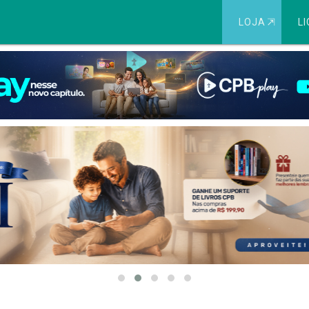
LOJA
⇱
LI