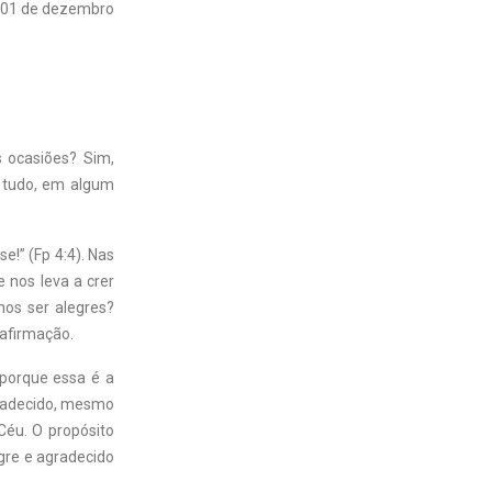
01 de dezembro
 ocasiões? Sim,
 tudo, em algum
!” (Fp 4:4). Nas
e nos leva a crer
emos ser alegres?
afirmação.
 porque essa é a
gradecido, mesmo
Céu. O propósito
egre e agradecido