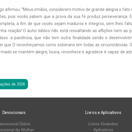
ago afirmou: “Meus irmãos, considerem motivo de grande alegria o fat
ões, pois vocês sabem que a prova da sua fé produz perseverança. 
ompleta, a fim de que vocês sejam maduros e íntegros, sem lhes falt
anha reação! O autor bíblico não está ressaltando as aflições nem as
 disso: a paciência, que não tem outra finalidade senão o desenvolvi
quer que O reconheçamos como soberano em todas as circunstâncias.
rmado se mantém alegre, louva, reconhece e agradece é capaz de ad
tações de 2026
Devocionais
Livros e Aplicativos
evocional Diário
Livros Gratuitos
ocional da Mulher
Aplicativos