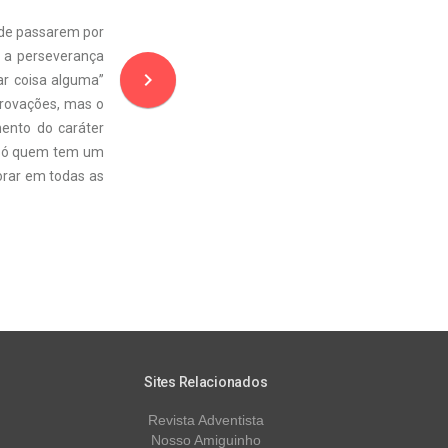
o de passarem por
E a perseverança
navigate_next
ar coisa alguma”
 provações, mas o
mento do caráter
 Só quem tem um
orar em todas as
Sites Relacionados
Revista Adventista
Nosso Amiguinho