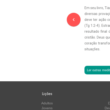
Em seu livro, Ti
diversas provaç
navigate_before
deve ter ação c
(Tg 1:2-4). Estr
resultado final
cristão. Deus 
coração transfo
situações.
Ler outras medi
Lições
Adultos
D
Jovens
Dev