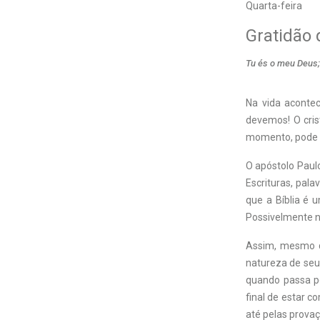
Quarta-feira
Gratidão 
Tu és o meu Deus;
Na vida aconte
devemos! O cri
momento, pode s
O apóstolo Paul
Escrituras, pala
que a Bíblia é u
Possivelmente n
Assim, mesmo qu
natureza de seu
quando passa po
final de estar c
até pelas provaç