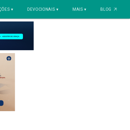
ÇÕES ▾
DEVOCIONAIS ▾
MAIS ▾
BLOG
⇱