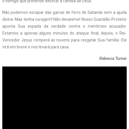
o inimigo que pretende destruir a família de Deus.
Não podemos escapar das garras de ferro de Satanás sem a ajuda
divina. Mas tenha coragem! Não desanime! Nosso Guardião-Protetor
aponta Sua espada da verdade contra o mentiroso acusador.
Estamos a apenas alguns minutos do ataque final; depois, o Rei-
Vencedor Jesus romperá as nuvens para resgatar Sua família. Ele
virá em breve e nos levará para casa.
Rebecca Turner