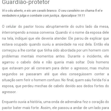
Guardião-protetor
Vi o céu aberto, e eis um cavalo branco. O seu cavaleiro se chama fi el e
verdadeiro e julga e combate com justiça. Apocalipse 19:11
O celular do pastor tocou abruptamente do outro lado da mesa,
interrompendo a nossa conversa. Quando vi o nome da esposa dele
na tela, indiquei que ele deveria atender. Ele parou de explicar que
estava ocupado quando ouviu a ansiedade na voz dela. Então ela
começou a lhe contar que tinha sido abordada por um homem com
problemas mentais momentos antes. Durante o incidente, ele
agarrou o cabelo dela e não queria mais soltar. Dois homens
que estavam por ali correram para deter o agressor, mas muitos
segundos se passaram até que eles conseguissem conter a
situação sem ferir o homem confuso. No final, quem saiu ferida foi a
esposa, que perdeu mechas de cabelo devido aos dedos fortes do
agressor.
Enquanto ouvia a história, uma onda de adrenalina fez o coração do
pastor bater mais forte. Assim, ele passou a andar de um lado para