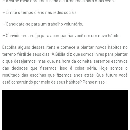
– Acorde meia hora mais cedo e durma meia hora mais cedo.
– Limite o tempo diário nas redes sociais.
– Candidate-se para um trabalho voluntário.
– Convide um amigo para acompanhar você em um novo hábito.
Escolha alguns desses itens e comece a plantar novos hábitos no
terreno fértil de seus dias. A Bíblia diz que somos livres para plantar
o que desejarmos, mas que, na hora da colheita, seremos escravos
das decisões que fizermos. Isso é coisa séria. Hoje somos o
resultado das escolhas que fizemos anos atrás. Que futuro você
está construindo por meio de seus hábitos? Pense nisso.