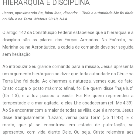
HIERARQUIA E DISCIPLINA
Jesus, aproximando-Se, falou-lhes, dizendo: – Toda a autoridade Me foi dada
no Céu e na Terra. Mateus 28:18, NAA
O artigo 142 da Constituição Federal estabelece que a hierarquia e a
disciplina são os pilares das Forças Armadas. No Exército, na
Marinha ou na Aeronáutica, a cadeia de comando deve ser seguida
sem hesitação.
Ao introduzir Seu grande comando para a missão, Jesus apresenta
um argumento hierárquico ao dizer que toda autoridade no Céu e na
Terra Lhe foi dada. Ao olharmos a natureza, vemos que, de fato,
Cristo ocupa o posto máximo; afinal, foi Ele quem disse “haja luz”
(Gn 1:3), e a luz passou a existir. Foi Ele quem repreendeu a
tempestade e o mar agitado, e eles Lhe obedeceram (cf. Mc 4:39).
Ao Se encontrar com a maior de todas as vilãs, que é a morte, Jesus
disse tranquilamente: “Lázaro, venha para fora” (Jo 11:43). E o
morto, que já se encontrava em estado de putrefação, se
apresentou com vida diante Dele. Ou seja, Cristo relembra aos