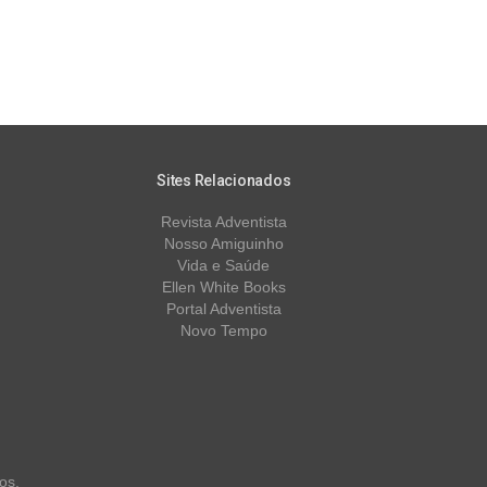
Sites Relacionados
Revista Adventista
Nosso Amiguinho
Vida e Saúde
Ellen White Books
Portal Adventista
Novo Tempo
os.