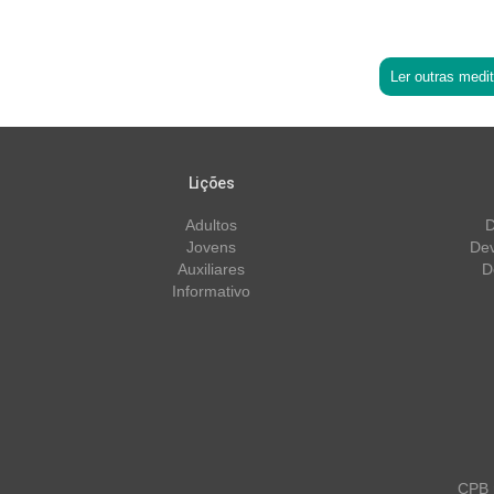
Ler outras medi
Lições
Adultos
D
Jovens
Dev
Auxiliares
D
Informativo
CPB m