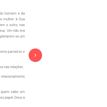
s do homem e da
 e mulher à Sua
om o outro, nas
Deus. Um não era
ompletarem-se um
 como parceiros e
navigate_next
os nas relações.
 relacionamento
ou quem sabe um
eu papel. Deus a