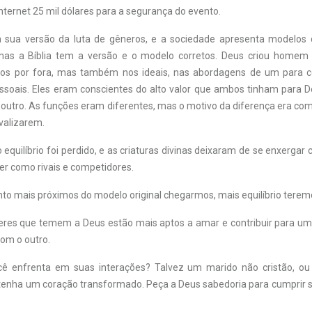
nternet 25 mil dólares para a segurança do evento.
ata sua versão da luta de gêneros, e a sociedade apresenta modelo
 mas a Bíblia tem a versão e o modelo corretos. Deus criou homem
tos por fora, mas também nos ideais, nas abordagens de um para c
essoais. Eles eram conscientes do alto valor que ambos tinham para 
 outro. As funções eram diferentes, mas o motivo da diferença era c
ivalizarem.
equilíbrio foi perdido, e as criaturas divinas deixaram de se enxergar
er como rivais e competidores.
nto mais próximos do modelo original chegarmos, mais equilíbrio terem
res que temem a Deus estão mais aptos a amar e contribuir para um
com o outro.
cê enfrenta em suas interações? Talvez um marido não cristão, 
 tenha um coração transformado. Peça a Deus sabedoria para cumprir s