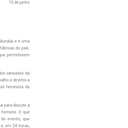
15 de junho
Mundial, e é uma
ábricas do país.
que permitissem
idos cansados da
lho e direitos a
lo feminista de
a para discutir a
, homens. O que
 do evento, que
 e, em 24 horas,