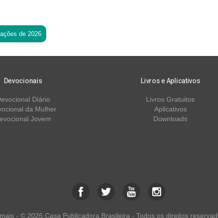
tações de 2026
Devocionais
Livros e Aplicativos
evocional Diário
Livros Gratuitos
ocional da Mulher
Aplicativos
evocional Jovem
Downloads
ais - © 2026 Casa Publicadora Brasileira - Todos os direitos reservad