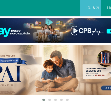
LOJA
⇱
LI