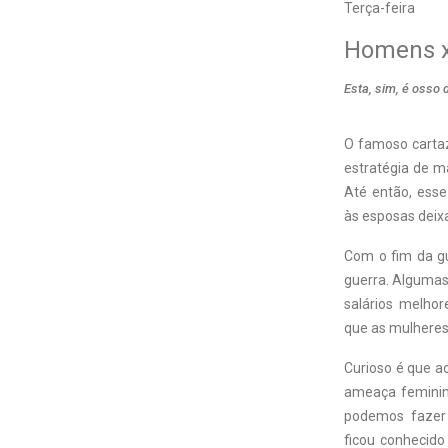
Terça-feira
Homens 
Esta, sim, é osso
O
famoso cartaz
estratégia de m
Até então, ess
às esposas deixa
Com o fim da gu
guerra. Algumas
salários melho
que as mulheres
Curioso é que ao
ameaça feminin
podemos fazer 
ficou conhecido