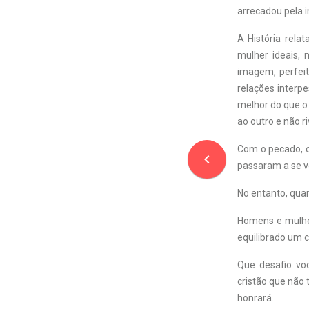
arrecadou pela i
A História rel
mulher ideais,
imagem, perfei
relações interp
melhor do que o
ao outro e não r
Com o pecado, o 
navigate_before
passaram a se v
No entanto, qua
Homens e mulhe
equilibrado um 
Que desafio vo
cristão que não
honrará.