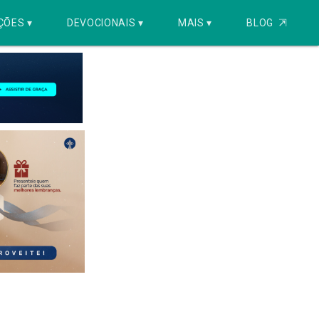
ÇÕES ▾
DEVOCIONAIS ▾
MAIS ▾
BLOG
⇱