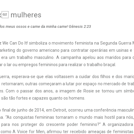
x mulheres
 dos meus ossos e carne da minha carne! Gênesis 2:23
 We Can Do It! simboliza o movimento feminista na Segunda Guerra 
arketing do governo americano para contratar operárias em usinas e f
e era um trabalho masculino. A campanha apelou aos maridos para 
r o lar ou empregos femininos para realizar o trabalho braçal.
erra, esperava-se que elas voltassem a cuidar dos filhos e dos mar
 retornaram; outras começaram a lutar por espaço no mercado de traba
res. Com o passar dos anos, a imagem de Rosie se tornou um símbo
 são tão fortes e capazes quanto os homens.
 final de junho de 2014, em Detroit, ocorreu uma conferência masculin
a. “As conquistas femininas tornaram o mundo mais hostil para nós
para nos proteger do crescente poder feminino?” A organizadora
 como A Voice for Men, afirmou ter recebido ameaças de feministas