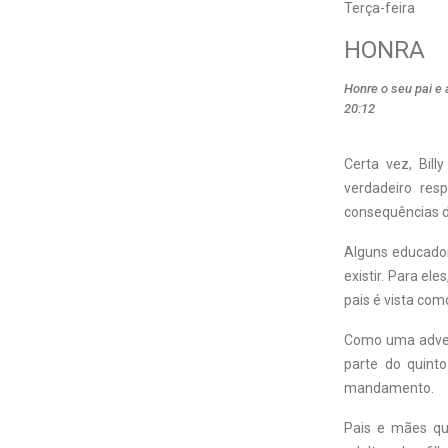
Terça-feira
HONRA
Honre o seu pai e 
20:12
Certa vez, Bil
verdadeiro res
consequências 
Alguns educador
existir. Para el
pais é vista com
Como uma advert
parte do quint
mandamento.
Pais e mães qu