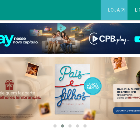
LOJA
⇱
LI