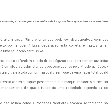
a sua mãe, a fim de que você tenha vida longa na Terra que o Senhor, o seu Deus
ly Graham disse: “Uma criança que pode ser desrespeitosa com seu
peito por ninguém.” Essa declaração está correta, e muitos têm
de uma educação permissiva.
es atuais defendem a ideia de que figuras que representem autorid
es, é um absurdo submeter-se a pessoas apenas pelo vínculo genético.
o um ultraje à vida comum, na qual dizem que deveria haver total igual
ência contra qualquer pensamento que busque implodir o núcleo fam
o mandamento diz que o futuro de uma sociedade depende da ob
e não atuam como autoridades familiares acabam se tornando m