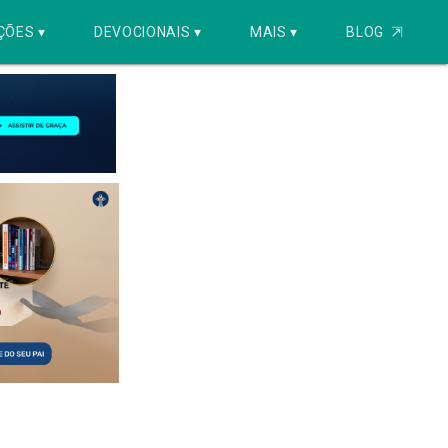
ÇÕES ▾
DEVOCIONAIS ▾
MAIS ▾
BLOG
⇱