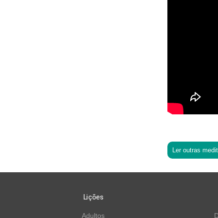
Ler outras medi
Lições
Adultos
D