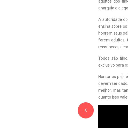
adultos dos fil
anarquia e o eg
A autoridade do
ensina sobre os
honrem seus pai
forem adultos, 
reconhecer, des
Todos são filh
exclusivo para os
Honrar os pais é
devem ser dados
melhor, mas tam
quanto isso vale
navigate_before