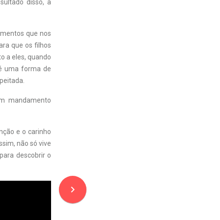
sultado disso, a
damentos que nos
ra que os filhos
o a eles, quando
s é uma forma de
peitada.
a um mandamento
enção e o carinho
sim, não só vive
para descobrir o
navigate_next