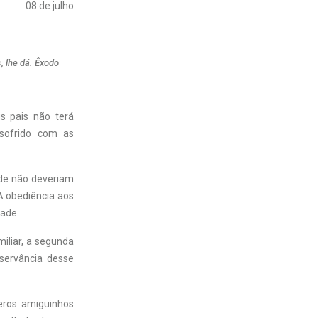
08 de julho
, lhe dá. Êxodo
s pais não terá
 sofrido com as
ade não deveriam
 A obediência aos
dade.
iliar, a segunda
servância desse
eros amiguinhos