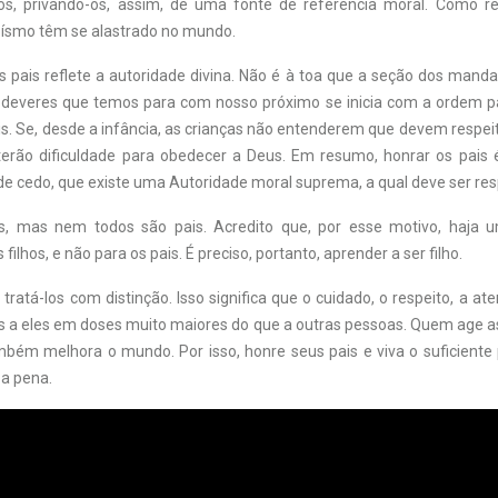
hos, privando-os, assim, de uma fonte de referência moral. Como re
oísmo têm se alastrado no mundo.
s pais reflete a autoridade divina. Não é à toa que a seção dos man
 deveres que temos para com nosso próximo se inicia com a ordem pa
s. Se, desde a infância, as crianças não entenderem que devem respeit
terão dificuldade para obedecer a Deus. Em resumo, honrar os pai
de cedo, que existe uma Autoridade moral suprema, a qual deve ser res
os, mas nem todos são pais. Acredito que, por esse motivo, haj
 filhos, e não para os pais. É preciso, portanto, aprender a ser filho.
 tratá-los com distinção. Isso significa que o cuidado, o respeito, a at
 a eles em doses muito maiores do que a outras pessoas. Quem age as
bém melhora o mundo. Por isso, honre seus pais e viva o suficiente 
 a pena.