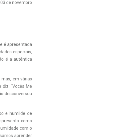
03 de novembro
de é apresentada
dades especiais,
ão é a autêntica
,
mas, em várias
e diz: “Vocês Me
Não desconversou
so e humilde de
 apresenta como
 humildade com o
cisamos aprender