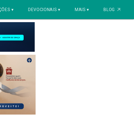
ÇÕES ▾
DEVOCIONAIS ▾
MAIS ▾
BLOG
⇱