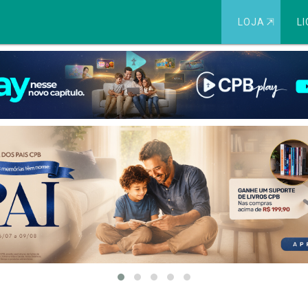
LOJA
⇱
LI