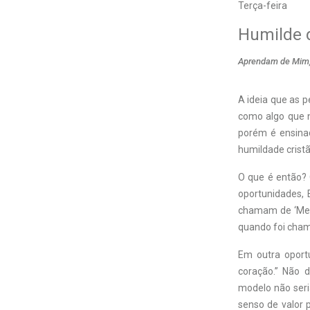
Terça-feira
Humilde 
Aprendam de Mim,
A
ideia que as p
como algo que n
porém é ensinad
humildade cristã
O que é então? 
oportunidades, 
chamam de ‘Mest
quando foi chama
Em outra oport
coração.” Não 
modelo não seri
senso de valor 