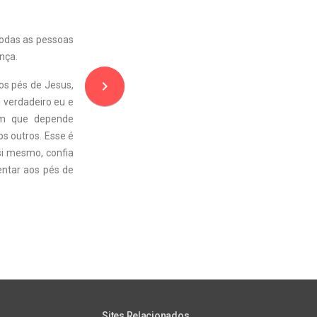
todas as pessoas
nça.
navigate_next
os pés de Jesus,
 verdadeiro eu e
ém que depende
s outros. Esse é
i mesmo, confia
entar aos pés de
Sites Relacionados