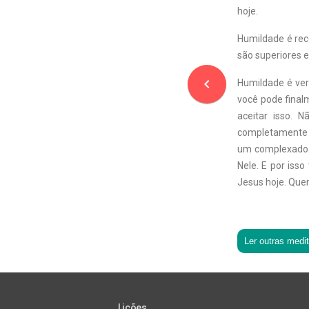
hoje.
Humildade é rec
são superiores e
navigate_before
Humildade é ver
você pode final
aceitar isso.
completamente d
um complexado.
Nele. E por iss
Jesus hoje. Que
Ler outras medi
Lições