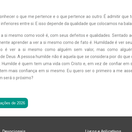
onhecer o que me pertence e o que pertence ao outro. É admitir que 
 inferiores entre si. E isso depende da qualidade que colocamos na bala
 a si mesmo como você é, com seus defeitos e qualidades. Sentado a
mente aprender a ver a si mesmo como de fato é. Humildade é ver seu
 Não é ver a si mesmo como alguém sem valor, mas como algu
e Deus. A pessoa humilde não é aquela que se considera pior do que o
 Humilde é quem tem uma vida com Cristo e, em vez de confiar em s
o tem mais confiança em si mesmo. Eu quero ser o primeiro a me ass
m será o próximo?
tações de 2026
Devocionais
Livros e Aplicativos