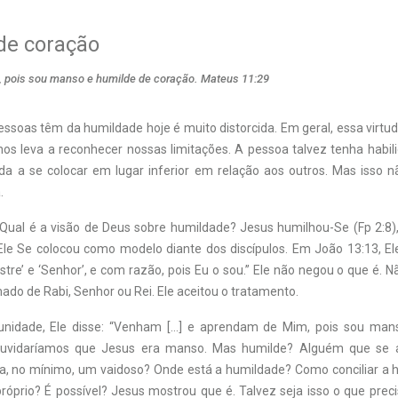
de coração
 pois sou manso e humilde de coração. Mateus 11:29
essoas têm da humildade hoje é muito distorcida. Em geral, essa virtu
os leva a reconhecer nossas limitações. A pessoa talvez tenha habili
a a se colocar em lugar inferior em relação aos outros. Mas isso n
.
Qual é a visão de Deus sobre humildade? Jesus humilhou-Se (Fp 2:8)
Ele Se colocou como modelo diante dos discípulos. Em João 13:13, El
re’ e ‘Senhor’, e com razão, pois Eu o sou.” Ele não negou o que é. 
do de Rabi, Senhor ou Rei. Ele aceitou o tratamento.
unidade, Ele disse: “Venham […] e aprendam de Mim, pois sou man
duvidaríamos que Jesus era manso. Mas humilde? Alguém que se
a, no mínimo, um vaidoso? Onde está a humildade? Como conciliar a
próprio? É possível? Jesus mostrou que é. Talvez seja isso o que pre