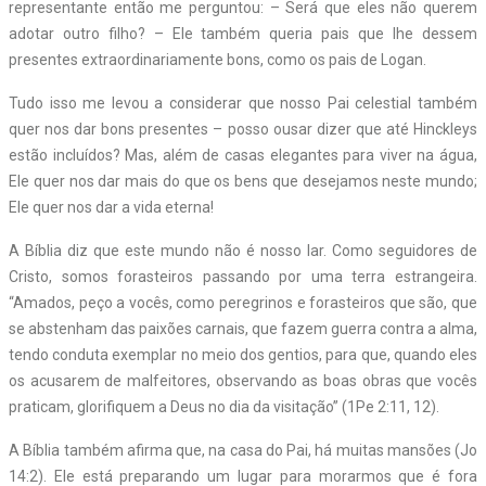
representante então me perguntou: – Será que eles não querem
adotar outro filho? – Ele também queria pais que lhe dessem
presentes extraordinariamente bons, como os pais de Logan.
Tudo isso me levou a considerar que nosso Pai celestial também
quer nos dar bons presentes – posso ousar dizer que até Hinckleys
estão incluídos? Mas, além de casas elegantes para viver na água,
Ele quer nos dar mais do que os bens que desejamos neste mundo;
Ele quer nos dar a vida eterna!
A Bíblia diz que este mundo não é nosso lar. Como seguidores de
Cristo, somos forasteiros passando por uma terra estrangeira.
“Amados, peço a vocês, como peregrinos e forasteiros que são, que
se abstenham das paixões carnais, que fazem guerra contra a alma,
tendo conduta exemplar no meio dos gentios, para que, quando eles
os acusarem de malfeitores, observando as boas obras que vocês
praticam, glorifiquem a Deus no dia da visitação” (1Pe 2:11, 12).
A Bíblia também afirma que, na casa do Pai, há muitas mansões (Jo
14:2). Ele está preparando um lugar para morarmos que é fora