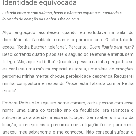
Identidade equivocada
Falando entre si com salmos, hinos e cânticos espirituais, cantando e
louvando de coração ao Senhor. Efésios 5:19
Algo engraçado aconteceu quando eu estudava na sala do
dormitório da faculdade durante o primeiro ano. O alto-falante
ecoou: “Retha Butcher, telefone”. Perguntei:
Quem ligaria para mim?
Desci correndo quatro pisos até o saguão do telefone e atendi, sem
fôlego: “Alô, aqui é a Retha”. Quando a pessoa na linha perguntou se
eu cantaria uma música especial na igreja, uma série de emoções
percorreu minha mente: choque, perplexidade descrença. Recuperei
minha compostura e respondi: “Você está falando com a Retha
errada”.
Embora Retha não seja um nome comum, outra pessoa com esse
nome, uma aluna do terceiro ano da faculdade, era talentosa o
suficiente para atender a essa solicitação. Sem saber o motivo da
ligação, a recepcionista presumiu que a ligação fosse para mim,
anexou meu sobrenome e me convocou. Não consegui sufocar o