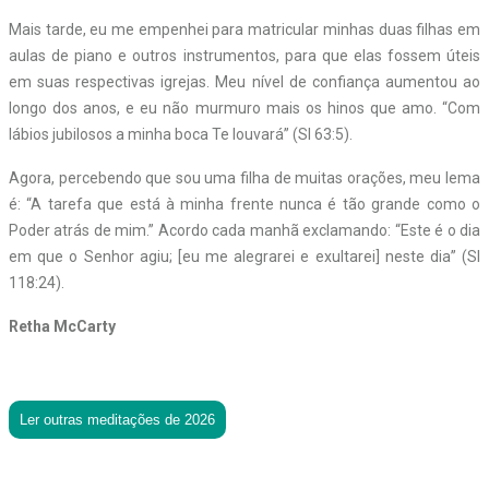
Mais tarde, eu me empenhei para matricular minhas duas filhas em
aulas de piano e outros instrumentos, para que elas fossem úteis
em suas respectivas igrejas. Meu nível de confiança aumentou ao
longo dos anos, e eu não murmuro mais os hinos que amo. “Com
lábios jubilosos a minha boca Te louvará” (Sl 63:5).
Agora, percebendo que sou uma filha de muitas orações, meu lema
é: “A tarefa que está à minha frente nunca é tão grande como o
Poder atrás de mim.” Acordo cada manhã exclamando: “Este é o dia
em que o Senhor agiu; [eu me alegrarei e exultarei] neste dia” (Sl
118:24).
Retha McCarty
Ler outras meditações de 2026