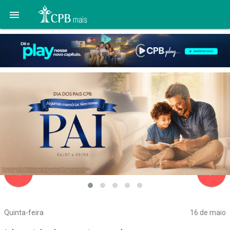

navigate_before
navigate_next
Quinta-feira
16 de maio