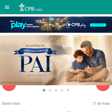

navigate_before
navigate_next
Sexta-feira
11 de maio