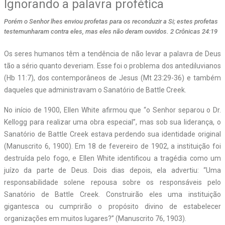
Ignorando a palavra profética
Porém o Senhor lhes enviou profetas para os reconduzir a Si; estes profetas
testemunharam contra eles, mas eles não deram ouvidos. 2 Crônicas 24:19
O
s seres humanos têm a tendência de não levar a palavra de Deus
tão a sério quanto deveriam. Esse foi o problema dos antediluvianos
(Hb 11:7), dos contemporâneos de Jesus (Mt 23:29-36) e também
daqueles que administravam o Sanatório de Battle Creek.
No início de 1900, Ellen White afirmou que “o Senhor separou o Dr.
Kellogg para realizar uma obra especial”, mas sob sua liderança, o
Sanatório de Battle Creek estava perdendo sua identidade original
(Manuscrito 6, 1900). Em 18 de fevereiro de 1902, a instituição foi
destruída pelo fogo, e Ellen White identificou a tragédia como um
juízo da parte de Deus. Dois dias depois, ela advertiu: “Uma
responsabilidade solene repousa sobre os responsáveis pelo
Sanatório de Battle Creek. Construirão eles uma instituição
gigantesca ou cumprirão o propósito divino de estabelecer
organizações em muitos lugares?” (Manuscrito 76, 1903).