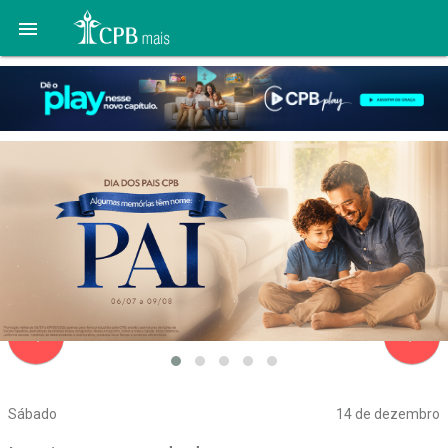

navigate_before
navigate_next
Sábado
14 de dezembro