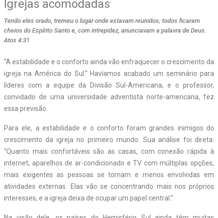
Igrejas acomodadas
Tendo eles orado, tremeu o lugar onde estavam reunidos; todos ficaram
cheios do Espírito Santo e, com intrepidez, anunciavam a palavra de Deus.
Atos 4:31
“A estabilidade e o conforto ainda vão enfraquecer o crescimento da
igreja na América do Sul.” Havíamos acabado um seminário para
líderes com a equipe da Divisão Sul-Americana, e o professor,
convidado de uma universidade adventista norte-americana, fez
essa previsão.
Para ele, a estabilidade e o conforto foram grandes inimigos do
crescimento da igreja no primeiro mundo. Sua análise foi direta:
“Quanto mais confortáveis são as casas, com conexão rápida à
internet, aparelhos de ar-condicionado e TV com múltiplas opções,
mais exigentes as pessoas se tornam e menos envolvidas em
atividades externas. Elas vão se concentrando mais nos próprios
interesses, e a igreja deixa de ocupar um papel central.”
Na visão dele, os países do Hemisfério Sul ainda têm muitas