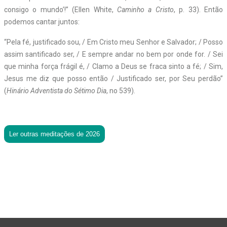
consigo o mundo’!” (Ellen White,
Caminho a Cristo
, p. 33). Então
podemos cantar juntos:
“Pela fé, justificado sou, / Em Cristo meu Senhor e Salvador; / Posso
assim santificado ser, / E sempre andar no bem por onde for. / Sei
que minha força frágil é, / Clamo a Deus se fraca sinto a fé; / Sim,
Jesus me diz que posso então / Justificado ser, por Seu perdão”
(
Hinário Adventista do Sétimo Dia
, n
o
539).
Ler outras meditações de 2026