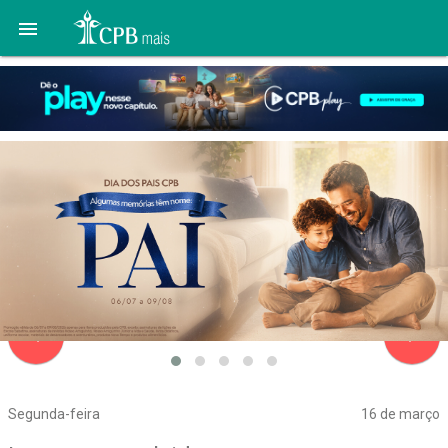

navigate_before
navigate_next
Segunda-feira
16 de março