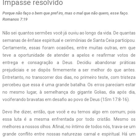
Impasse resolvido
Porque não faço o bem que pref iro, mas o mal que não quero, esse faço.
Romanos 7:19
Não sei quantos sermões você já ouviu ao longo da vida. De quantas
semanas de ênfase espiritual e cerimônias de Santa Ceia participou.
Certamente, essas foram ocasiões, entre muitas outras, em que
teve a oportunidade de atender a apelos e reafirmar votos de
entrega e consagração a Deus. Decidiu abandonar práticas
prejudiciais e se dispôs firmemente a ser melhor do que antes.
Entretanto, no transcorrer dos dias, no primeiro teste, com tristeza
percebeu que essa é uma grande batalha. Os erros pareciam estar
no mesmo lugar, à semelhança do gigante Golias, dia após dia,
vociferando bravatas em desafio ao povo de Deus (1Sm 17:8-16).
Devo lhe dizer, então, que você e eu temos algo em comum; pois
essa luta é a mesma enfrentada por todo cristão. Mesmo os
melhores a nossos olhos. Afinal, no íntimo de todos nós, trava-se um
grande conflito entre nossas naturezas carnal e espiritual. Há um