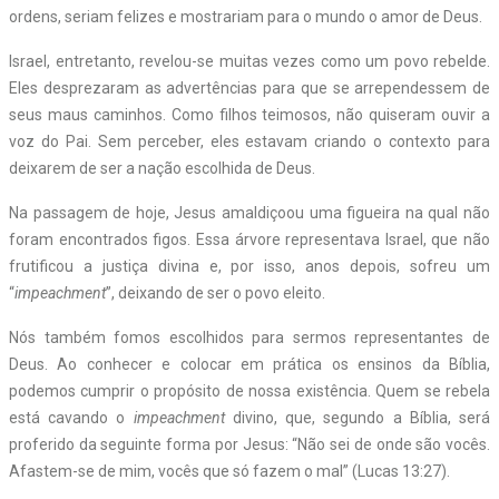
ordens, seriam felizes e mostrariam para o mundo o amor de Deus.
Israel, entretanto, revelou-se muitas vezes como um povo rebelde.
Eles desprezaram as advertências para que se arrependessem de
seus maus caminhos. Como filhos teimosos, não quiseram ouvir a
voz do Pai. Sem perceber, eles estavam criando o contexto para
deixarem de ser a nação escolhida de Deus.
Na passagem de hoje, Jesus amaldiçoou uma figueira na qual não
foram encontrados figos. Essa árvore representava Israel, que não
frutificou a justiça divina e, por isso, anos depois, sofreu um
“
impeachment
”, deixando de ser o povo eleito.
Nós também fomos escolhidos para sermos representantes de
Deus. Ao conhecer e colocar em prática os ensinos da Bíblia,
podemos cumprir o propósito de nossa existência. Quem se rebela
está cavando o
impeachment
divino, que, segundo a Bíblia, será
proferido da seguinte forma por Jesus: “Não sei de onde são vocês.
Afastem-se de mim, vocês que só fazem o mal” (Lucas 13:27).