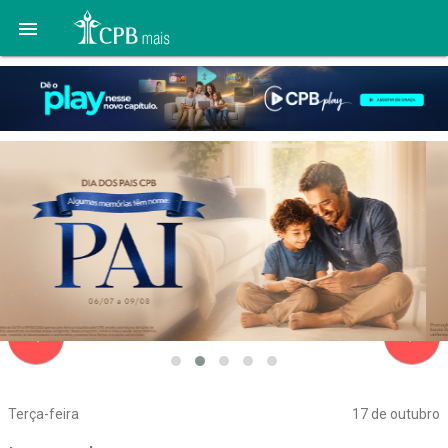

navigate_before
navigate_next
Terça-feira
17 de outubro