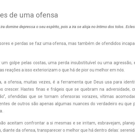
ões de uma ofensa
ira domine depressa o seu espírito, pois a ira se aloja no íntimo dos tolos. Ecles
sores e perdas se faz uma ofensa, mas também de ofendidos incapaz
um golpe pelas costas, uma perda insubstituível ou uma agressão, 
s reações a isso exteriorizam o que há de pior ou melhor em nós.
, a ofensa, muitas vezes, é a ferramenta que Deus usa para identi
s crescer. Hastes finas e frágeis que se quebram na adversidade, c
ão”, ofendidas que se tornam ofensoras vorazes, vítimas acomoda
entes de outros são apenas algumas nuances do verdadeiro eu que p
a.
não aceitam confrontar a si mesmas e se irritam, esbravejam, plane
 diante da ofensa, transparecer o melhor que há dentro delas: sereni