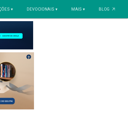
ÇÕES ▾
DEVOCIONAIS ▾
MAIS ▾
BLOG
⇱