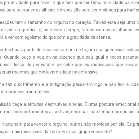
, proatividade para fazer o que tem que ser feito, humildade para r
cia para tolerar erros alheios e disposição para ser moldada para melho
reações tem o tamanho do orgulho no coração. Talvez esta seja uma 
cil de pôr em prática, e, ao mesmo tempo, fantástica nos resultados: 
s a ver com egoísmo do que com a gravidade da ofensa.
r tão boa a ponto de não aceitar que me façam qualquer coisa, colo
e. Quando ouço a voz divina dizendo que sou igual a todos perant
noso, desço do pedestal e percebo que as motivações que leva
er as mesmas que me levam a ficar na defensiva.
ina faz o sofrimento e a indignação passarem logo e não fico a vi
 lembranças traumáticas.
issão cega a atitudes destrutivas alheias. É uma postura emocional 
termos comportamentos assertivos, dos quais não tenhamos que nos a
 trabalham para vencer o orgulho; outros são movidos por ele. Os pr
mos, os mais miseráveis da Terra. Em qual grupo você está?