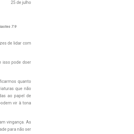
25 de julho
iastes 7:9
es de lidar com
e isso pode doer
ficarmos quanto
riaturas que não
das ao papel de
odem vir à tona
jam vingança. As
dade para não ser