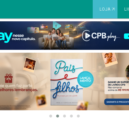
LOJA
⇱
LI