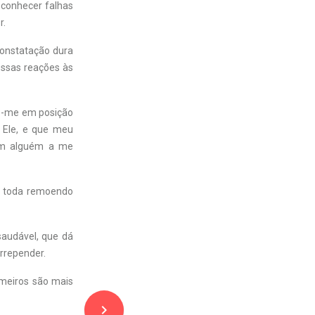
econhecer falhas
r.
constatação dura
nossas reações às
co-me em posição
e Ele, e que meu
ram alguém a me
da toda remoendo
saudável, que dá
rrepender.
imeiros são mais
navigate_next