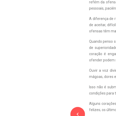
refém da ofensa
pessoais, paciên
A diferença de 
de aceitar, difí
ofensas têm mai
Quando penso se
de superioridad
coração é enga
ofender podem s
Ouvir a voz div
mágoas, dores e
Isso não é subm
condições para 
Alguns corações
felizes; os últi
navigate_before