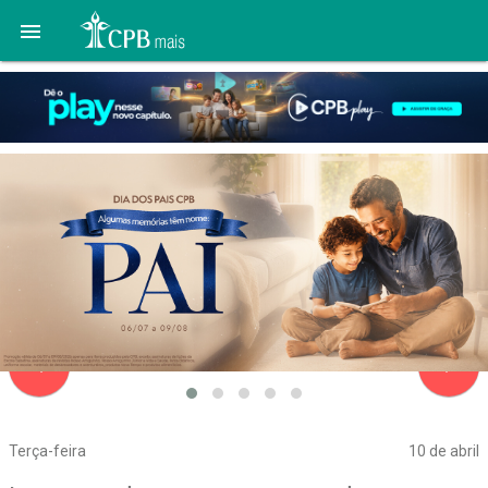

navigate_before
navigate_next
Terça-feira
10 de abril