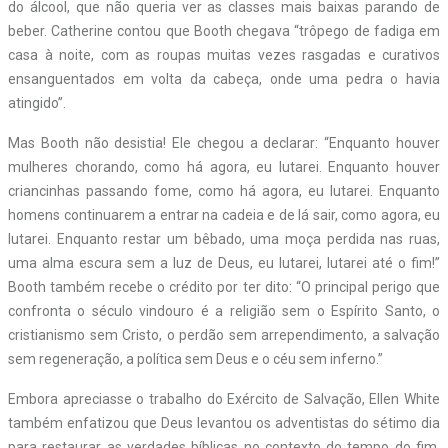
do álcool, que não queria ver as classes mais baixas parando de
beber. Catherine contou que Booth chegava “trôpego de fadiga em
casa à noite, com as roupas muitas vezes rasgadas e curativos
ensanguentados em volta da cabeça, onde uma pedra o havia
atingido”.
Mas Booth não desistia! Ele chegou a declarar: “Enquanto houver
mulheres chorando, como há agora, eu lutarei. Enquanto houver
criancinhas passando fome, como há agora, eu lutarei. Enquanto
homens continuarem a entrar na cadeia e de lá sair, como agora, eu
lutarei. Enquanto restar um bêbado, uma moça perdida nas ruas,
uma alma escura sem a luz de Deus, eu lutarei, lutarei até o fim!”
Booth também recebe o crédito por ter dito: “O principal perigo que
confronta o século vindouro é a religião sem o Espírito Santo, o
cristianismo sem Cristo, o perdão sem arrependimento, a salvação
sem regeneração, a política sem Deus e o céu sem inferno.”
Embora apreciasse o trabalho do Exército de Salvação, Ellen White
também enfatizou que Deus levantou os adventistas do sétimo dia
para restaurar as verdades bíblicas no contexto do tempo do fim.