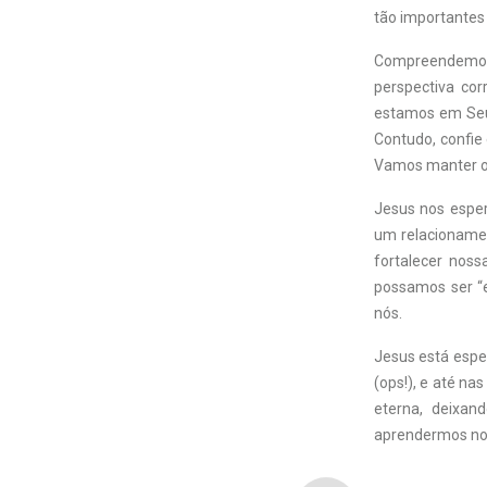
tão importantes
Compreendemos q
perspectiva co
estamos em Seus
Contudo, confie
Vamos manter o 
Jesus nos espe
um relacionamen
fortalecer noss
possamos ser “e
nós.
Jesus está espe
(ops!), e até n
eterna, deixan
aprendermos nos