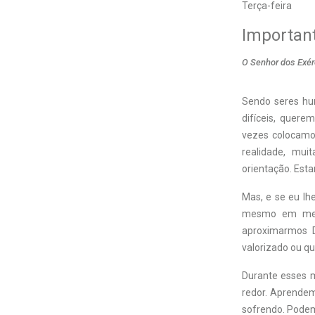
Terça-feira
Important
O Senhor dos Exér
S
endo seres hu
difíceis, querem
vezes colocamo
realidade, mu
orientação. Est
Mas, e se eu lh
mesmo em meio
aproximarmos D
valorizado ou q
Durante esses 
redor. Aprende
sofrendo. Podem