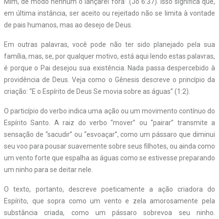
Mim, de modo nenhum o lançarei fora” (Jo 6:37). Isso significa que,
em última instância, ser aceito ou rejeitado não se limita à vontade
de pais humanos, mas ao desejo de Deus.
Em outras palavras, você pode não ter sido planejado pela sua
família, mas, se, por qualquer motivo, está aqui lendo estas palavras,
é porque o Pai desejou sua existência. Nada passa despercebido à
providência de Deus. Veja como o Gênesis descreve o princípio da
criação: “E o Espírito de Deus Se movia sobre as águas” (1:2).
O particípio do verbo indica uma ação ou um movimento contínuo do
Espírito Santo. A raiz do verbo “mover” ou “pairar” transmite a
sensação de “sacudir” ou “esvoaçar”, como um pássaro que diminui
seu voo para pousar suavemente sobre seus filhotes, ou ainda como
um vento forte que espalha as águas como se estivesse preparando
um ninho para se deitar nele.
O texto, portanto, descreve poeticamente a ação criadora do
Espírito, que sopra como um vento e zela amorosamente pela
substância criada, como um pássaro sobrevoa seu ninho.