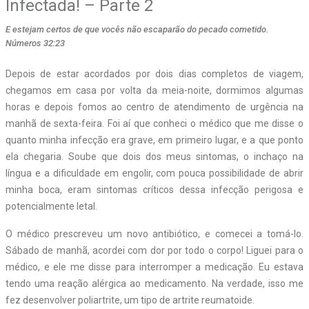
Infectada! – Parte 2
E estejam certos de que vocês não escaparão do pecado cometido.
Números 32:23
Depois de estar acordados por dois dias completos de viagem,
chegamos em casa por volta da meia-noite, dormimos algumas
horas e depois fomos ao centro de atendimento de urgência na
manhã de sexta-feira. Foi aí que conheci o médico que me disse o
quanto minha infecção era grave, em primeiro lugar, e a que ponto
ela chegaria. Soube que dois dos meus sintomas, o inchaço na
língua e a dificuldade em engolir, com pouca possibilidade de abrir
minha boca, eram sintomas críticos dessa infecção perigosa e
potencialmente letal.
O médico prescreveu um novo antibiótico, e comecei a tomá-lo.
Sábado de manhã, acordei com dor por todo o corpo! Liguei para o
médico, e ele me disse para interromper a medicação. Eu estava
tendo uma reação alérgica ao medicamento. Na verdade, isso me
fez desenvolver poliartrite, um tipo de artrite reumatoide.