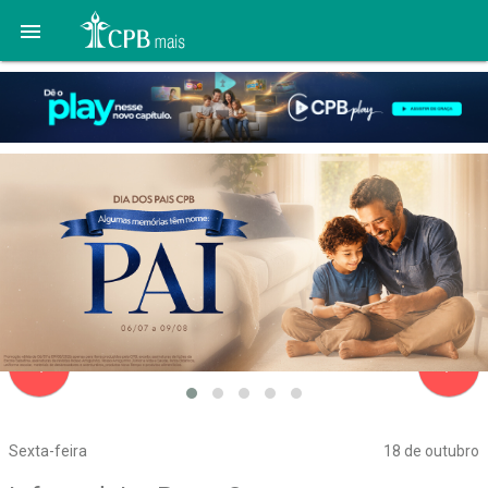

navigate_before
navigate_next
Sexta-feira
18 de outubro