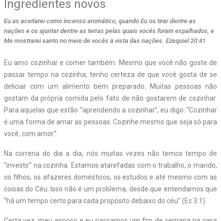
Ingredientes novos
Eu as aceitarei como incenso aromático, quando Eu os tirar dentre as
nações e os ajuntar dentre as terras pelas quais vocês foram espalhados, e
Me mostrarei santo no meio de vocês à vista das nações. Ezequiel 20:41
E
u amo cozinhar e comer também. Mesmo que você não goste de
passar tempo na cozinha, tenho certeza de que você gosta de se
deliciar com um alimento bem preparado. Muitas pessoas não
gostam da própria comida pelo fato de não gostarem de cozinhar.
Para aquelas que estão “aprendendo a cozinhar”, eu digo: “Cozinhar
é uma forma de amar as pessoas. Cozinhe mesmo que seja só para
você, com amor.”
Na correria do dia a dia, nós muitas vezes não temos tempo de
“investir” na cozinha. Estamos atarefadas com o trabalho, o marido,
os filhos, os afazeres domésticos, os estudos e até mesmo com as
coisas do Céu. Isso não é um problema, desde que entendamos que
“há um tempo certo para cada propósito debaixo do céu” (Ec 3:1).
Certa vez, meu esposo e eu passamos um fim de semana na casa