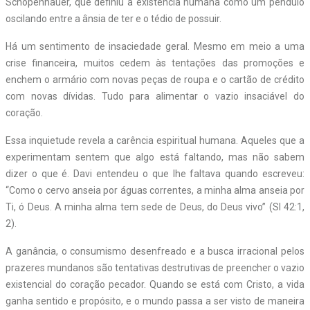
Schopenhauer, que definiu a existência humana como um pêndulo
oscilando entre a ânsia de ter e o tédio de possuir.
Há um sentimento de insaciedade geral. Mesmo em meio a uma
crise financeira, muitos cedem às tentações das promoções e
enchem o armário com novas peças de roupa e o cartão de crédito
com novas dívidas. Tudo para alimentar o vazio insaciável do
coração.
Essa inquietude revela a carência espiritual humana. Aqueles que a
experimentam sentem que algo está faltando, mas não sabem
dizer o que é. Davi entendeu o que lhe faltava quando escreveu:
“Como o cervo anseia por águas correntes, a minha alma anseia por
Ti, ó Deus. A minha alma tem sede de Deus, do Deus vivo” (Sl 42:1,
2).
A ganância, o consumismo desenfreado e a busca irracional pelos
prazeres mundanos são tentativas destrutivas de preencher o vazio
existencial do coração pecador. Quando se está com Cristo, a vida
ganha sentido e propósito, e o mundo passa a ser visto de maneira