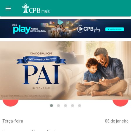

navigate_before
navigate_next
Terça-feira
08 de janeiro