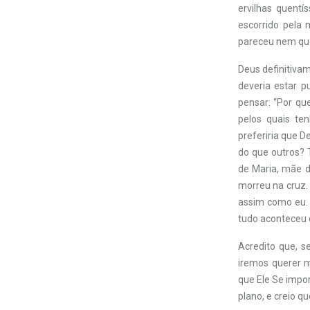
ervilhas quent
escorrido pela
pareceu nem que
Deus definitiva
deveria estar p
pensar: “Por qu
pelos quais te
preferiria que 
do que outros? 
de Maria, mãe d
morreu na cruz.
assim como eu. 
tudo aconteceu 
Acredito que, 
iremos querer m
que Ele Se impor
plano, e creio q