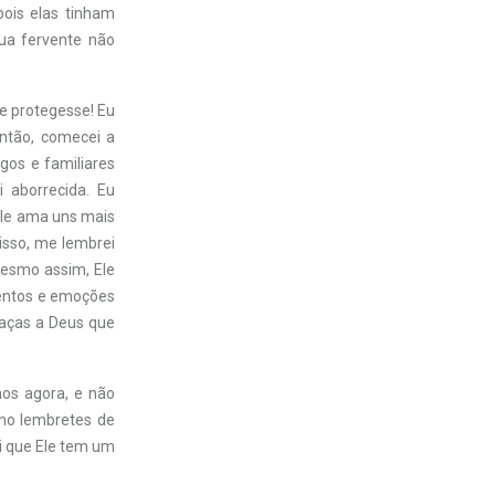
ois elas tinham
ua fervente não
e protegesse! Eu
Então, comecei a
gos e familiares
 aborrecida. Eu
Ele ama uns mais
isso, me lembrei
mesmo assim, Ele
mentos e emoções
raças a Deus que
os agora, e não
omo lembretes de
ei que Ele tem um