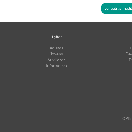
Ler outras medi
Lições
Adultos
D
Jovens
Dev
Auxiliares
D
Informativo
CPB m