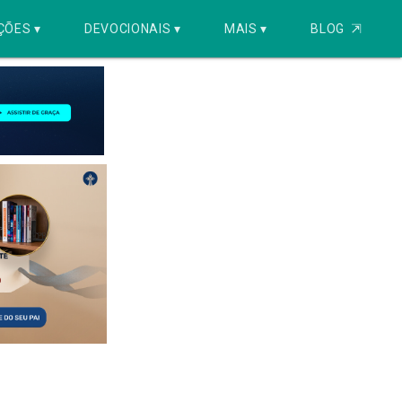
ÇÕES ▾
DEVOCIONAIS ▾
MAIS ▾
BLOG
⇱