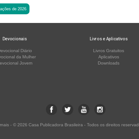
tações de 2026
Devocionais
Livros e Aplicativos
evocional Diário
Livros Gratuitos
ocional da Mulher
Aplicativos
evocional Jovem
Downloads
ais - © 2026 Casa Publicadora Brasileira - Todos os direitos reservad