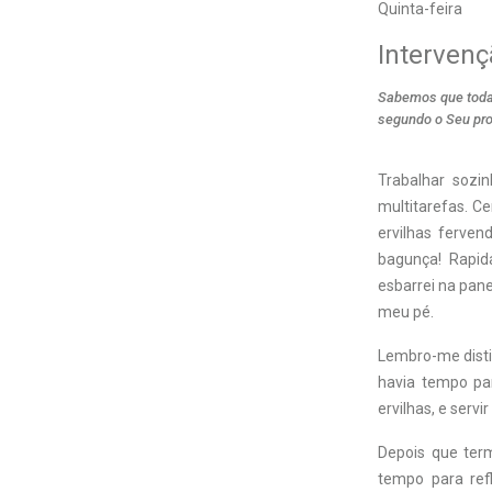
Quinta-feira
Intervenç
Sabemos que toda
segundo o Seu pr
T
rabalhar sozi
multitarefas. C
ervilhas ferve
bagunça! Rapid
esbarrei na pane
meu pé.
Lembro-me disti
havia tempo pa
ervilhas, e serv
Depois que term
tempo para ref