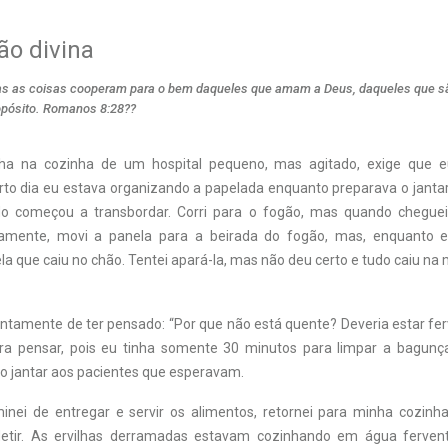
ão divina
s as coisas cooperam para o bem daqueles que amam a Deus, daqueles que 
opósito. Romanos 8:28??
nha na cozinha de um hospital pequeno, mas agitado, exige que e
erto dia eu estava organizando a papelada enquanto preparava o janta
ndo começou a transbordar. Corri para o fogão, mas quando cheguei
amente, movi a panela para a beirada do fogão, mas, enquanto e
la que caiu no chão. Tentei apará-la, mas não deu certo e tudo caiu na
ntamente de ter pensado: “Por que não está quente? Deveria estar fe
ra pensar, pois eu tinha somente 30 minutos para limpar a bagunça
ir o jantar aos pacientes que esperavam.
inei de entregar e servir os alimentos, retornei para minha cozinh
letir. As ervilhas derramadas estavam cozinhando em água ferven