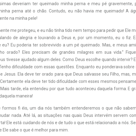
íssimas deveriam ter queimado minha perna e meu pé gravemente, p
 minha perna até o chão. Contudo, eu não havia me queimado! A ág
nte na minha pele!
mente me protegeu, e eu não tinha tido nem tempo para pedir que Ele m
ulando de alegria e louvando a Deus e, por um momento, eu o fiz. 
e eu? Eu poderia ter sobrevivido a um pé queimado. Mas, e meus ami
nho orado? Eles precisam de grandes milagres em sua vida.” Fiquei
Deus tivesse ajudado algum deles. Como Deus escolhe quando intervir? 
Tenho dificuldade com essas questões. Enquanto eu ponderava sobre 
e Jesus. Ela deve ter orado para que Deus salvasse seu Filho, mas, 
 Certamente ela deve ter tido dificuldade com esses mesmos pensa
Mais tarde, ela entendeu por que tudo aconteceu daquela forma. E g
daquela maneira!
se formos fi éis, um dia nós também entenderemos o que não sabem
udar nada. Até lá, as situações nas quais Deus intervém servem c
ta! Ele está cuidando de nós e de tudo o que está relacionado a nós. S
ue Ele sabe o que é melhor para mim.