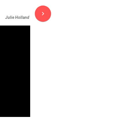
navigate_next
Julie Holland