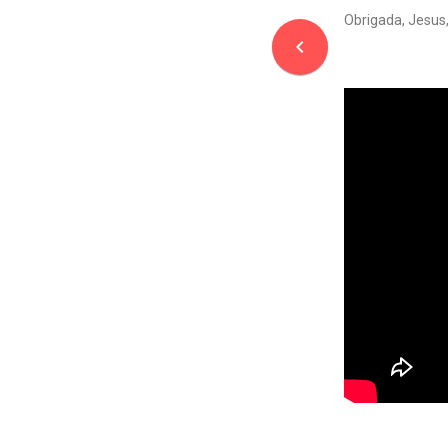
Obrigada, Jesus
navigate_before