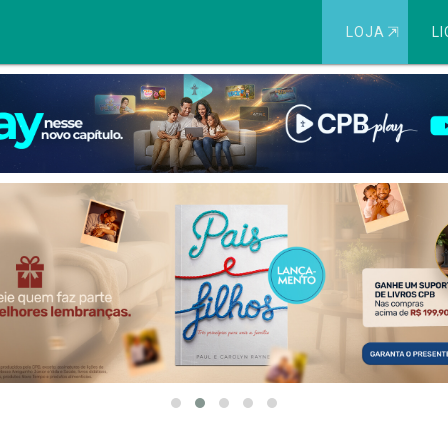
LOJA
⇱
LI