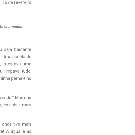
15 de fevereiro
são chamados
u seja bastante
r. Uma panela de
, já estava uma
u limpava tudo,
 minha perna e no
rvendo!” Mas não
, cozinhar mais
a onde tive mais
te! A água e as