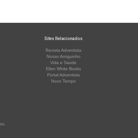
Sites Relacionados
Revista Adventista
Nosso Amiguinho
Vida e Saúde
Ellen White Books
Portal Adventista
Novo Tempo
os.