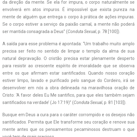
da direção da mente. Se ela for impura, o corpo naturalmente se
envolverá em atos impuros. É impossível que exista pureza na
mente de alguém que entrega o corpo à prática de ações impuras.
Se o corpo estiver a serviço da paixão carnal, a mente não poderá
ser mantida consagrada a Deus” (
Conduta Sexual
, p. 78 [100]).
A saída para esse problema é apontada: “Um trabalho muito amplo
precisa ser feito no sentido de limpar o templo da alma de sua
natural depravação. O cristão precisa estar plenamente desperto
para resistir ao crescente espírito de imoralidade que se observa
entre os que afirmam estar santificados. Quando nosso coração
estiver limpo, lavado e purificado pelo sangue do Cordeiro, irá se
desenvolver em nós a obra delineada na maravilhosa oração de
Cristo: ‘A favor deles Eu Me santifico, para que eles também sejam
santificados na verdade’ (Jo 17:19)” (
Conduta
Sexual
, p. 81 [103]).
Busque em Deus a cura para o caráter corrompido e os desejos não
santificados. Permita que Ele transforme seu coração e renove sua
mente antes que os pensamentos pecaminosos destruam o que
você tem de mais precioso.