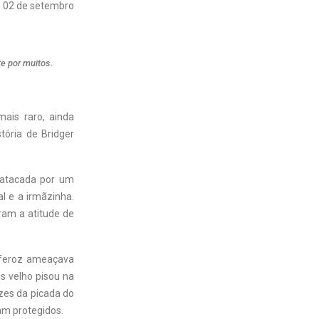
02 de setembro
te por muitos.
ais raro, ainda
tória de Bridger
 atacada por um
l e a irmãzinha.
ram a atitude de
o feroz ameaçava
s velho pisou na
izes da picada do
am protegidos.