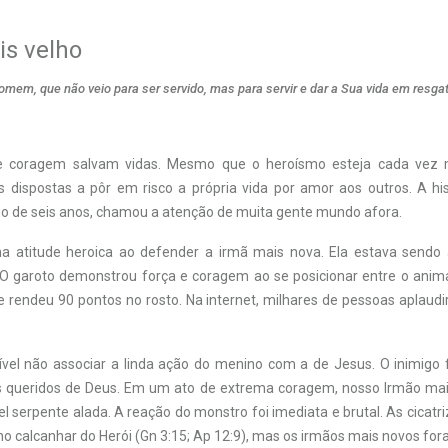
is velho
mem, que não veio para ser servido, mas para servir e dar a Sua vida em resga
 coragem salvam vidas. Mesmo que o heroísmo esteja cada vez m
 dispostas a pôr em risco a própria vida por amor aos outros. A his
o de seis anos, chamou a atenção de muita gente mundo afora.
ma atitude heroica ao defender a irmã mais nova. Ela estava sendo
 O garoto demonstrou força e coragem ao se posicionar entre o anima
 rendeu 90 pontos no rosto. Na internet, milhares de pessoas aplaudi
vel não associar a linda ação do menino com a de Jesus. O inimig
hos queridos de Deus. Em um ato de extrema coragem, nosso Irmão mai
el serpente alada. A reação do monstro foi imediata e brutal. As cicatr
o calcanhar do Herói (Gn 3:15; Ap 12:9), mas os irmãos mais novos for