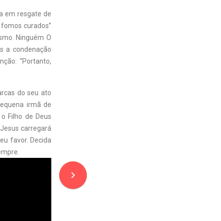
ida em resgate de
s fomos curados”
oísmo. Ninguém O
os a condenação
nção: “Portanto,
arcas do seu ato
pequena irmã de
o Filho de Deus
 Jesus carregará
eu favor. Decida
empre.
navigate_next