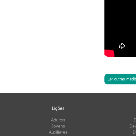
Ler outras medi
Lições
Adultos
D
Jovens
Dev
Auxiliares
D