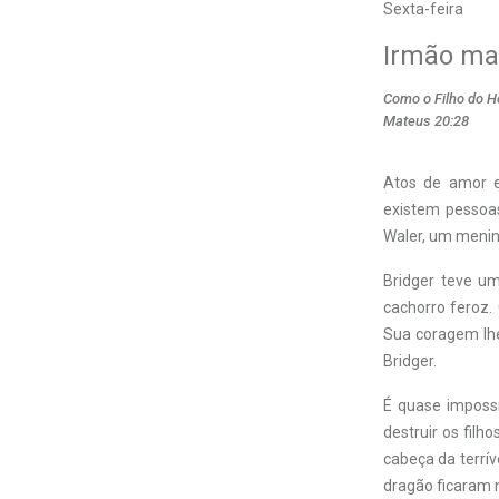
Sexta-feira
Irmão ma
Como o Filho do Ho
Mateus 20:28
Atos de amor e
existem pessoas
Waler, um menin
Bridger teve u
cachorro feroz.
Sua coragem lhe
Bridger.
É quase impossí
destruir os fil
cabeça da terrív
dragão ficaram n