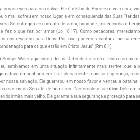
 própria vida para nos salvar. Ele é o Filho do Homem e veio dar a v
ou o mal, sofreu em nosso lugar, e em consequência das Suas “ferida
mesmo Se entregou em um ato de amor, bondade, misericórdia e her
 Ele fez o que fez por amor (Jo 10:17). Como pecadores, merecíam
us nos resgatou para Deus. Por isso, podemos cantar a nossa rede
 condenação para os que estão em Cristo Jesus” (Rm 8:1).
 Bridger Waler agiu como Jesus. Defendeu a irmã e ficou com as m
e eu estávamos em uma situação infinitamente mais terrível que a 
migo estava empenhado em tirar plenamente a nossa esperança, mas 
por nossa salvação. Ele guerreou em nosso favor e venceu a batalha.
 as marcas do Seu ato de heroísmo. Contemple o sacrifício Dele em s
erido Irmão mais velho. Ele garante a sua segurança e proteção para s