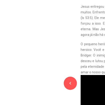
Jesus entregou a
muitos. Enfrent
(Is 53:5). Ele 
forçou a isso.
eterna. Mas Jes
agora já não há
O pequeno herói
heroico. Você 
Bridger. O ini
desceu e lutou 
pela eternidade
amar o nosso qu
navigate_before