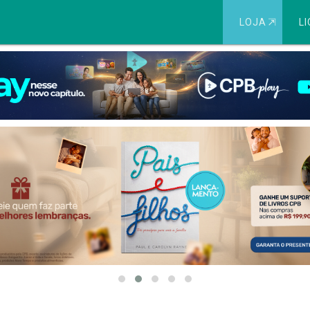
LOJA
⇱
LI