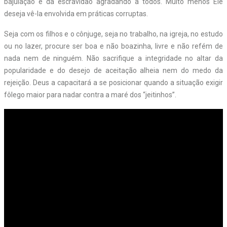
bajulação e da escravidão agradando a todos. Muito menos Ele
deseja vê-la envolvida em práticas corruptas.
Seja com os filhos e o cônjuge, seja no trabalho, na igreja, no estudo
ou no lazer, procure ser boa e não boazinha, livre e não refém de
nada nem de ninguém. Não sacrifique a integridade no altar da
popularidade e do desejo de aceitação alheia nem do medo da
rejeição. Deus a capacitará a se posicionar quando a situação exigir
fôlego maior para nadar contra a maré dos “jeitinhos”.