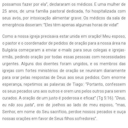
possamos fazer por ela”, declararam os médicos. E uma mulher de
25 anos, de uma família pastoral dedicada, foi hospitalizada com
seus avós, por intoxicação alimentar grave. Os médicos da sala de
emergência disseram: “Eles têm apenas algumas horas de vida!”
Como a nossa igreja precisava estar unida em oração! Meu esposo,
o pastor e o coordenador de pedidos de oração para a nossa área na
Bulgária começaram a enviar e-mails para seus colegas e igrejas-
irmãs, pedindo oração por todas essas pessoas com necessidades
urgentes. Alguns dos doentes foram ungidos, e os membros das
igrejas com fortes ministérios de oração se reuniram diariamente
para orar pelas respostas de Deus aos seus pedidos. Com enorme
esperança, repetimos as palavras de Tiago: “Portanto, confessem
os seus pecados uns aos outros e orem uns pelos outros para serem
curados. A oração de um justo é poderosa e eficaz” (Tg 5:16). “
Deus,
eu não sou justa
”, orei de joelhos ao lado de meu esposo, “mas,
Senhor, em nome do Seu sacrifício, perdoe nossos pecados e ouça
nossas orações em favor de Seus filhos sofredores”.