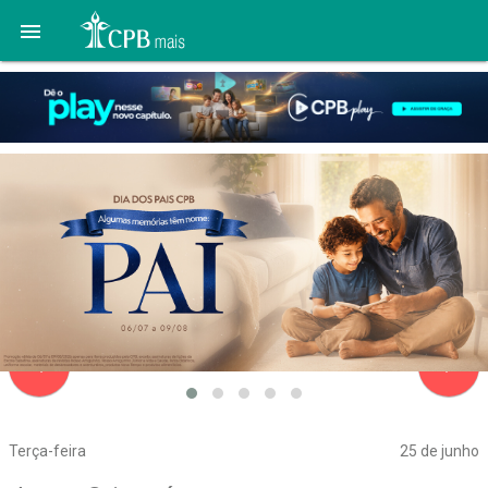

navigate_before
navigate_next
Terça-feira
25 de junho