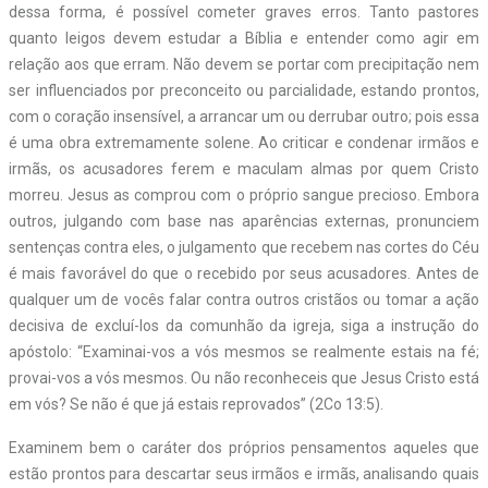
dessa forma, é possível cometer graves erros. Tanto pastores
quanto leigos devem estudar a Bíblia e entender como agir em
relação aos que erram. Não devem se portar com precipitação nem
ser influenciados por preconceito ou parcialidade, estando prontos,
com o coração insensível, a arrancar um ou derrubar outro; pois essa
é uma obra extremamente solene. Ao criticar e condenar irmãos e
irmãs, os acusadores ferem e maculam almas por quem Cristo
morreu. Jesus as comprou com o próprio sangue precioso. Embora
outros, julgando com base nas aparências externas, pronunciem
sentenças contra eles, o julgamento que recebem nas cortes do Céu
é mais favorável do que o recebido por seus acusadores. Antes de
qualquer um de vocês falar contra outros cristãos ou tomar a ação
decisiva de excluí-los da comunhão da igreja, siga a instrução do
apóstolo: “Examinai-vos a vós mesmos se realmente estais na fé;
provai-vos a vós mesmos. Ou não reconheceis que
Jesus
Cristo está
em vós? Se não é que já estais reprovados” (2Co 13:5).
Examinem bem o caráter dos próprios pensamentos aqueles que
estão prontos para descartar seus irmãos e irmãs, analisando quais