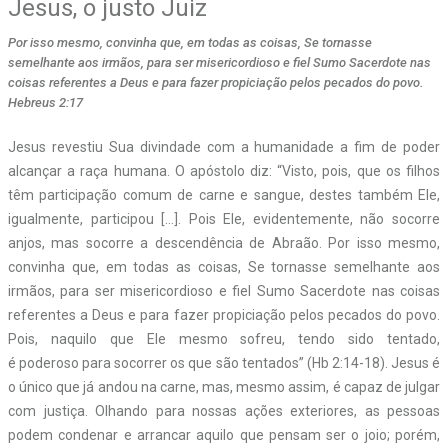
Jesus, o justo Juiz
Por isso mesmo, convinha que, em todas as coisas, Se tornasse
semelhante aos irmãos, para ser misericordioso e fiel Sumo Sacerdote nas
coisas referentes a Deus e para fazer propiciação pelos pecados do povo.
Hebreus 2:17
J
esus revestiu Sua divindade com a humanidade a fim de poder
alcançar a raça humana. O apóstolo diz: “Visto, pois, que os filhos
têm participação comum de
carne
e sangue, destes também Ele,
igualmente, participou […]. Pois Ele, evidentemente, não socorre
anjos,
mas
socorre a descendência de Abraão. Por isso mesmo,
convinha que, em todas as coisas, Se tornasse semelhante aos
irmãos, para ser misericordioso e fiel Sumo Sacerdote nas coisas
referentes a Deus e para fazer
propiciação
pelos pecados do povo.
Pois, naquilo que Ele mesmo sofreu, tendo sido tentado,
é
poderoso
para socorrer os que são tentados” (Hb 2:14-18). Jesus é
o único que já andou na carne, mas, mesmo assim, é capaz de julgar
com justiça. Olhando para nossas ações exteriores, as pessoas
podem condenar e arrancar aquilo que pensam ser o joio; porém,