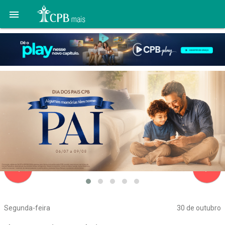

navigate_before
navigate_next
Segunda-feira
30 de outubro