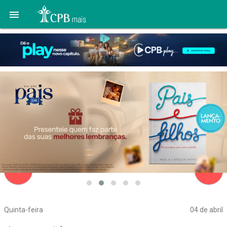

navigate_before
navigate_next
Quinta-feira
04 de abril