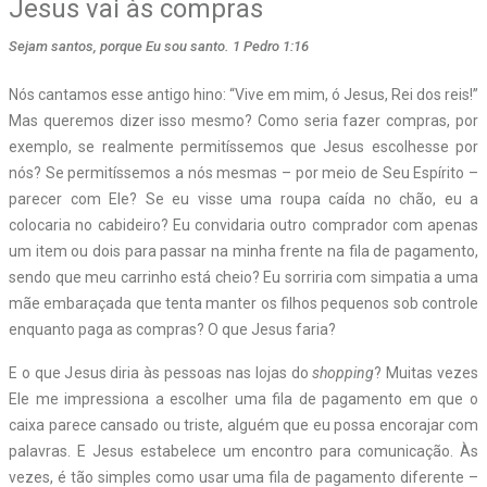
Jesus vai às compras
Sejam santos, porque Eu sou santo. 1 Pedro 1:16
N
ós cantamos esse antigo hino: “Vive em mim, ó Jesus, Rei dos reis!”
Mas queremos dizer isso mesmo? Como seria fazer compras, por
exemplo, se realmente permitíssemos que Jesus escolhesse por
nós? Se permitíssemos a nós mesmas – por meio de Seu Espírito –
parecer com Ele? Se eu visse uma roupa caída no chão, eu a
colocaria no cabideiro? Eu convidaria outro comprador com apenas
um item ou dois para passar na minha frente na fila de pagamento,
sendo que meu carrinho está cheio? Eu sorriria com simpatia a uma
mãe embaraçada que tenta manter os filhos pequenos sob controle
enquanto paga as compras? O que Jesus faria?
E o que Jesus diria às pessoas nas lojas do
shopping
? Muitas vezes
Ele me impressiona a escolher uma fila de pagamento em que o
caixa parece cansado ou triste, alguém que eu possa encorajar com
palavras. E Jesus estabelece um encontro para comunicação. Às
vezes, é tão simples como usar uma fila de pagamento diferente –