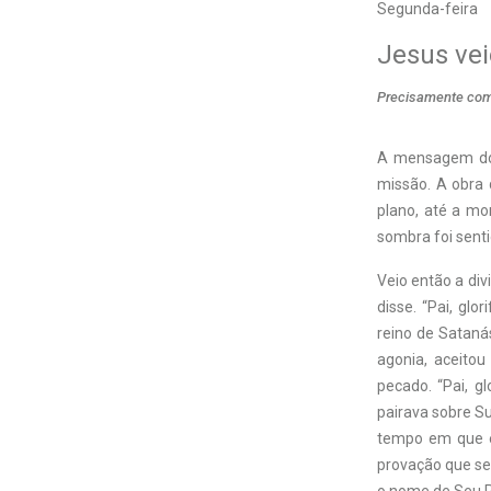
Segunda-feira
Jesus vei
Precisamente com e
A mensagem dos
missão. A obra 
plano, até a mo
sombra foi sent
Veio então a div
disse. “Pai, glo
reino de Satanás
agonia, aceitou
pecado. “Pai, gl
pairava sobre Sua
tempo em que es
provação que se