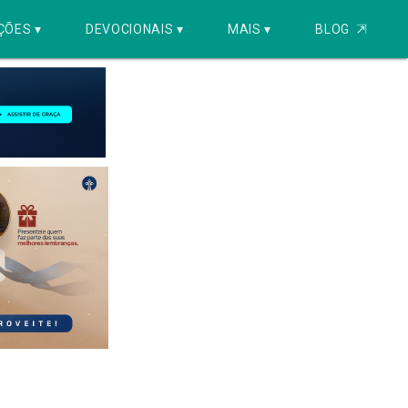
ÇÕES ▾
DEVOCIONAIS ▾
MAIS ▾
BLOG
⇱