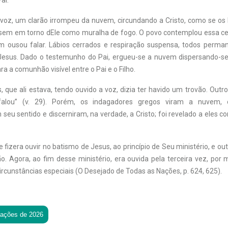
ai.
 voz, um clarão irrompeu da nuvem, circundando a Cristo, como se os
rassem em torno dEle como muralha de fogo. O povo contemplou essa 
ém ousou falar. Lábios cerrados e respiração suspensa, todos per
Jesus. Dado o testemunho do Pai, ergueu-se a nuvem dispersando-s
 a comunhão visível entre o Pai e o Filho.
s, que ali estava, tendo ouvido a voz, dizia ter havido um trovão. Outr
falou” (v. 29). Porém, os indagadores gregos viram a nuvem, 
eu sentido e discerniram, na verdade, a Cristo; foi revelado a eles c
 fizera ouvir no batismo de Jesus, ao princípio de Seu ministério, e o
ão. Agora, ao fim desse ministério, era ouvida pela terceira vez, por
ircunstâncias especiais (O Desejado de Todas as Nações, p. 624, 625).
tações de 2026