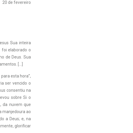
20 de fevereiro
sus Sua inteira
 foi elaborado o
lho de Deus. Sua
amentos. […]
 para esta hora”,
ria ser vencido o
esus consentiu na
levou sobre Si o
eio, da nuvem que
. Da manjedoura ao
do a Deus; e, na
ente, glorificar