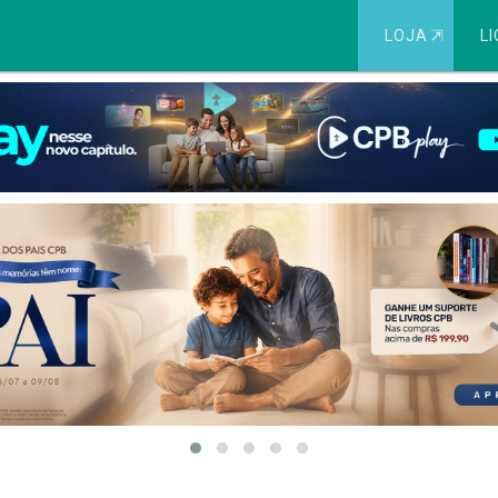
LOJA
⇱
LI