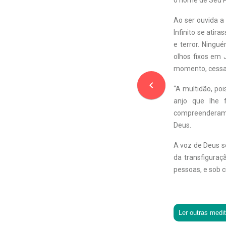
o nome de Seu P
Ao ser ouvida a
Infinito se ati
e terror. Ningu
olhos fixos em 
momento, cessara
navigate_before
“A multidão, poi
anjo que lhe 
compreenderam s
Deus.
A voz de Deus se
da transfiguraç
pessoas, e sob c
Ler outras medi