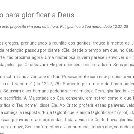
o para glorificar a Deus
ste propósito vim para esta hora. Pai, glorifica o Teu nome. João 12:27, 28
 gregos, prenunciando a reunião dos gentios, trouxe à mente de Je
da redenção passou por diante dEle, desde o tempo em que, no Céu,
rte, tão próxima agora. Uma misteriosa nuvem pareceu envolver o Fi
ida pelos que O rodeavam. Ele permaneceu concentrado em Seus pens
ina submissão à vontade do Pai. “Precisamente com este propósito vim
rifica o Teu nome” (Jo 12:27, 28). Somente pela morte de Cristo pode
. Só assim o ser humano poderia ser redimido; e Deus, glorificado. J
 o sacrifício. A Majestade do Céu consentiu em sofrer como o que 
orifica o Teu nome”, disse Ele. Ao Cristo proferir essas palavras, v
 cabeça, a resposta: “Eu já O glorifiquei e ainda O glorificarei” (v. 28)
sas palavras foram proferidas, toda a vida de Cristo havia glorifica
 aproximava, Seus sofrimentos divino-humanos teriam que, verdadeiram