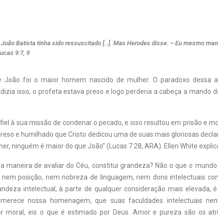
 João Batista tinha sido ressuscitado […]. Mas Herodes disse: – Eu mesmo mand
ucas 9:7, 9
e João foi o maior homem nascido de mulher. O paradoxo dessa a
dizia isso, o profeta estava preso e logo perderia a cabeça a mando 
 fiel à sua missão de condenar o pecado, e isso resultou em prisão e mo
eso e humilhado que Cristo dedicou uma de suas mais gloriosas declar
er, ninguém é maior do que João” (Lucas 7:28, ARA). Ellen White explic
a maneira de avaliar do Céu, constitui grandeza? Não o que o mund
a, nem posição, nem nobreza de linguagem, nem dons intelectuais co
deza intelectual, à parte de qualquer consideração mais elevada, é
 merece nossa homenagem, que suas faculdades intelectuais n
lor moral, eis o que é estimado por Deus. Amor e pureza são os at