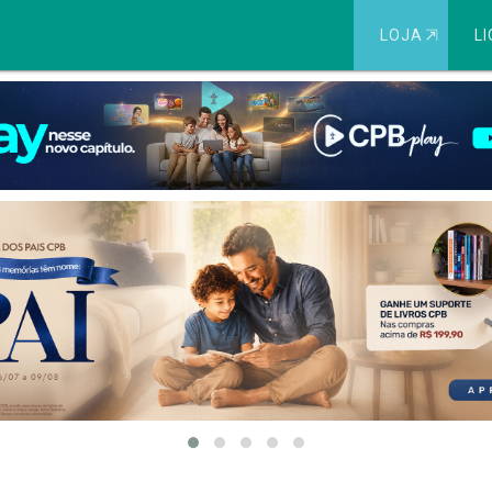
LOJA
⇱
LI