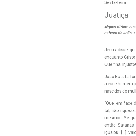
Sexta-feira
Justiça
Alguns diziam que
cabeça de João. L
Jesus disse qu
enquanto Cristo 
Que final injusto!
João Batista foi
a esse homem pr
nascidos de mulh
“Que, em face d
tal; não riquez
mesmos. Se gran
então Satanás
igualou. […] Va