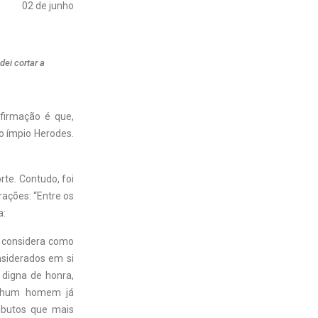
02 de junho
ei cortar a
firmação é que,
do ímpio Herodes.
rte. Contudo, foi
ações: “Entre os
a:
o considera como
nsiderados em si
 digna de honra,
enhum homem já
ributos que mais