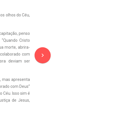
os olhos do Céu,
capitação, penso
: “Quando Cristo
ua morte, abrira-
navigate_next
m colaborado com
ora deviam ser
u, mas apresenta
borado com Deus”
o Céu. Isso sim é
stiça de Jesus,