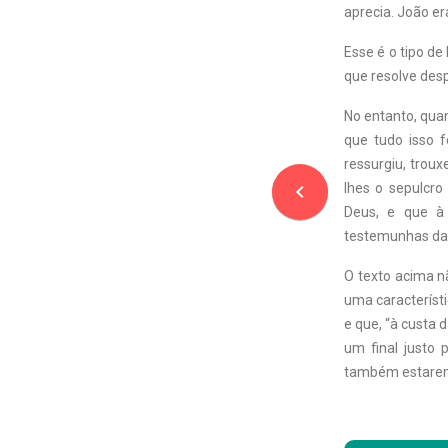
aprecia. João er
Esse é o tipo d
que resolve desp
No entanto, qua
que tudo isso f
ressurgiu, troux
navigate_before
lhes o sepulcro
Deus, e que à
testemunhas daqu
O texto acima n
uma característ
e que, “à custa 
um final justo
também estarem