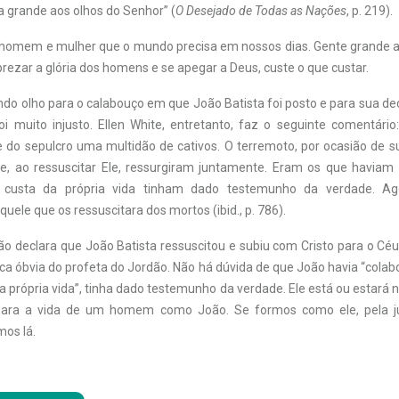
a grande aos olhos do Senhor” (
O Desejado de Todas as Nações
, p. 219).
e homem e mulher que o mundo precisa em nossos dias. Gente grande a
rezar a glória dos homens e se apegar a Deus, custe o que custar.
ndo olho para o calabouço em que João Batista foi posto e para sua de
oi muito injusto. Ellen White, entretanto, faz o seguinte comentário
e do sepulcro uma multidão de cativos. O terremoto, por ocasião de s
 e, ao ressuscitar Ele, ressurgiram juntamente. Eram os que havia
 custa da própria vida tinham dado testemunho da verdade. Ag
ele que os ressuscitara dos mortos (ibid., p. 786).
ão declara que João Batista ressuscitou e subiu com Cristo para o Cé
ica óbvia do profeta do Jordão. Não há dúvida de que João havia “cola
da própria vida”, tinha dado testemunho da verdade. Ele está ou estará n
 para a vida de um homem como João. Se formos como ele, pela ju
os lá.