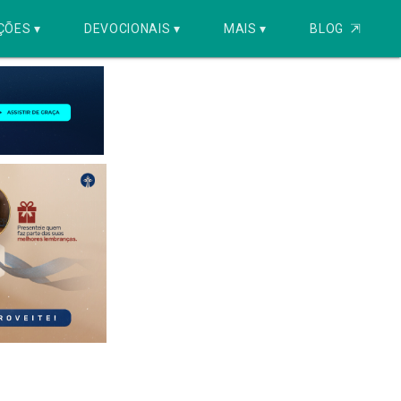
ÇÕES ▾
DEVOCIONAIS ▾
MAIS ▾
BLOG
⇱